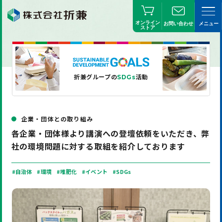
オンライン
お問い合わせ
メニュー
ストア
折兼グループの
活動
SDGs
企業・団体との取り組み
各企業・団体様より講演への登壇依頼をいただき、弊
社の環境問題に対する取組を紹介しております
#自治体
#環境
#堆肥化
#イベント
#SDGs