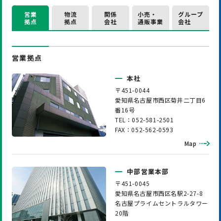
営業
物流
関係
小売・
グループ
拠点
拠点
会社
通販事業
会社
営業拠点
本社
〒451-0044
愛知県名古屋市西区菊井二丁目6
番16号
TEL：052-581-2501
FAX：052-562-0593
Map
中部営業本部
〒451-0045
愛知県名古屋市西区名駅2-27-8
名古屋プライムセントラルタワー
20階