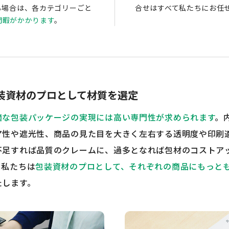
る場合は、各カテゴリーごと
合せはすべて私たちにお任
間暇がかかります
。
装資材のプロとして
材質を選定
適な包装パッケージの実現には高い専門性が求められます
。
ア性や遮光性、商品の見た目を大きく左右する透明度や印刷
不足すれば品質のクレームに、過多となれば包材のコストア
。私たちは
包装資材のプロとして、それぞれの商品にもっと
たします。