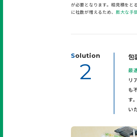
が必要となります。相見積をと
に社数が増えるため、
膨大な手
S
olution
包
2
最
リ
も
す
い