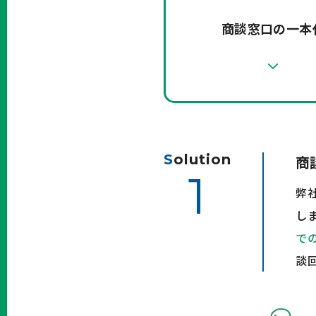
商談窓口の一本
S
olution
商
1
弊
し
で
談