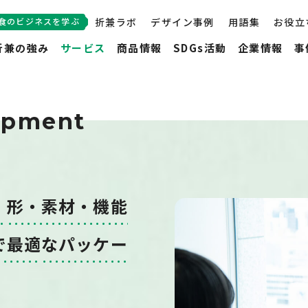
食のビジネスを学ぶ
折兼ラボ
デザイン事例
用語集
お役立
折兼の強み
サービス
商品情報
SDGs活動
企業情報
事
opment
、
形・素材
・機能
で最適
なパッケー