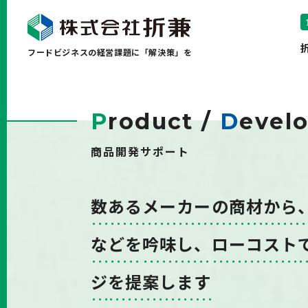
フードビジネスの経営課題に「解決策」を
P
roduct /
D
evel
商品開発サポート
数あるメーカーの商材
から
などを
吟味し、
ローコスト
ジ
を提案します