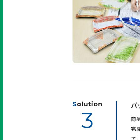
S
olution
パ
3
商
完
て