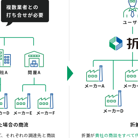
た場合の商流
折
ど、それぞれの調達先と商談
折兼が
貴社の商談をすべて