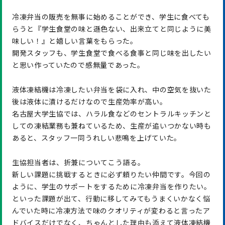
冷凍弁当の販売を無事に始めることができ、学生に食べても
らうと『学生食堂の味と遜色ない、出来立てと同じように美
味しい！』と嬉しい言葉をもらった。
開発スタッフも、学生食堂で食べる食事と同じ味を出したい
と思い作っていたので感無量であった。
液体凍結機は冷凍したい弁当を袋に入れ、中の空気を抜いた
後は液体に漬けるだけなので生産効率が高い。
名古屋大学生協では、ハラル食などのセントラルキッチンと
しての凍結業務も兼ねているため、生産が追いつかない時も
あると、スタッフ一同うれしい悲鳴を上げていた。
生協担当者は、折兼についてこう語る。
新しい課題に挑戦するときに必ず頼りたい仲間です。今回の
ように、学生のサポートをするために冷凍弁当を作りたい。
といった課題が出て、行動に移してみてもうまくいかなく悩
んでいた時に冷凍方法で味のクオリティが変わると言ったア
ドバイスだけでなく、ちゃんとした理由も添えて液体凍結機