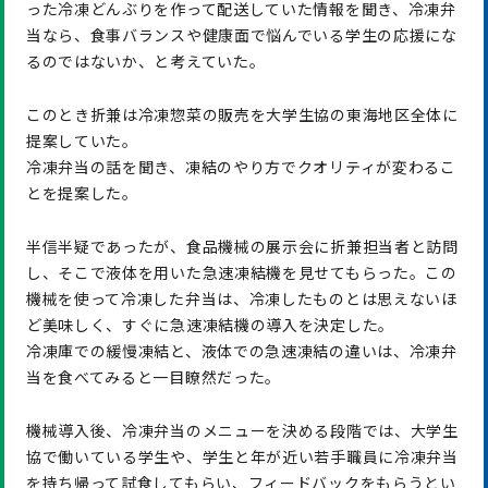
った冷凍どんぶりを作って配送していた情報を聞き、冷凍弁
当なら、食事バランスや健康面で悩んでいる学生の応援にな
るのではないか、と考えていた。
このとき折兼は冷凍惣菜の販売を大学生協の東海地区全体に
提案していた。
冷凍弁当の話を聞き、凍結のやり方でクオリティが変わるこ
とを提案した。
半信半疑であったが、食品機械の展示会に折兼担当者と訪問
し、そこで液体を用いた急速凍結機を見せてもらった。この
機械を使って冷凍した弁当は、冷凍したものとは思えないほ
ど美味しく、すぐに急速凍結機の導入を決定した。
冷凍庫での緩慢凍結と、液体での急速凍結の違いは、冷凍弁
当を食べてみると一目瞭然だった。
機械導入後、冷凍弁当のメニューを決める段階では、大学生
協で働いている学生や、学生と年が近い若手職員に冷凍弁当
を持ち帰って試食してもらい、フィードバックをもらうとい