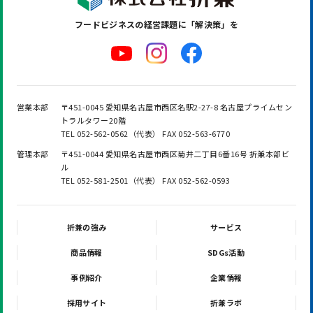
フードビジネスの
経営課題に「解決策」を
営業本部
〒451-0045 愛知県名古屋市西区名駅2-27-8 名古屋プライムセン
トラルタワー20階
TEL 052-562-0562（代表） FAX 052-563-6770
管理本部
〒451-0044 愛知県名古屋市西区菊井二丁目6番16号 折兼本部ビ
ル
TEL 052-581-2501（代表） FAX 052-562-0593
折兼の強み
サービス
商品情報
SDGs活動
事例紹介
企業情報
採用サイト
折兼ラボ