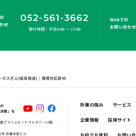
052-561-3662
の
Webでの
わせ
お問い合わ
受付時間：平日9:00 ～ 17:00
ーカスぎふ(岐阜放送)｜環境対応資材
折兼の強み
サービス
スの
解決策」を
企業情報
採用サイト
 名古屋プライムセントラルタワー20階
16号 折兼本部ビル
お役立ち資料
お問い合