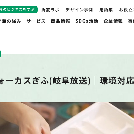
食のビジネスを学ぶ
折兼ラボ
デザイン事例
用語集
お役立
折兼の強み
サービス
商品情報
SDGs活動
企業情報
事
ォーカスぎふ(岐阜放送)｜環境対