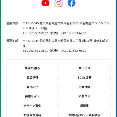
営業本部
〒451-0045 愛知県名古屋市西区名駅2-27-8 名古屋プライムセン
トラルタワー20階
TEL 052-562-0562（代表） FAX 052-563-6770
管理本部
〒451-0044 愛知県名古屋市西区菊井二丁目6番16号 折兼本部ビ
ル
TEL 052-581-2501（代表） FAX 052-562-0593
折兼の強み
サービス
商品情報
SDGs活動
事例紹介
企業情報
採用サイト
折兼ラボ
デザイン事例
用語集
お役立ち資料
お問い合わせ・資料請求