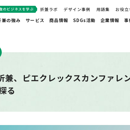
食のビジネスを学ぶ
折兼ラボ
デザイン事例
用語集
お役立
折兼の強み
サービス
商品情報
SDGs活動
企業情報
事
折兼、ピエクレックスカンファレ
S探る