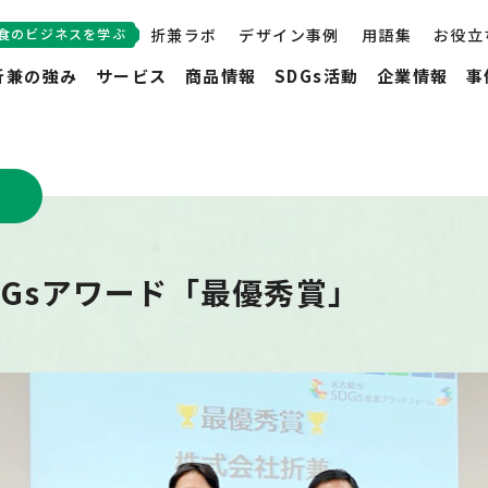
食のビジネスを学ぶ
折兼ラボ
デザイン事例
用語集
お役立
折兼の強み
サービス
商品情報
SDGs活動
企業情報
事
DGsアワード「最優秀賞」