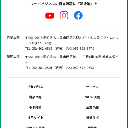
フードビジネスの
経営課題に「解決策」を
営業本部
〒451-0045 愛知県名古屋市西区名駅2-27-8 名古屋プライムセン
トラルタワー20階
TEL 052-562-0562（代表） FAX 052-563-6770
管理本部
〒451-0044 愛知県名古屋市西区菊井二丁目6番16号 折兼本部ビ
ル
TEL 052-581-2501（代表） FAX 052-562-0593
折兼の強み
サービス
商品情報
SDGs活動
事例紹介
企業情報
採用サイト
折兼ラボ
デザイン事例
用語集