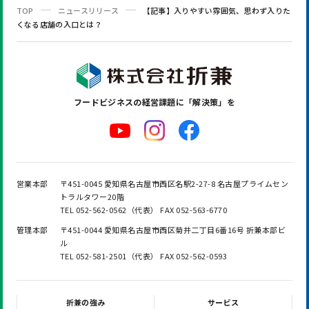
TOP
ニュースリリース
【記事】入りやすい雰囲気、思わず入りた
くなる店舗の入口とは？
フードビジネスの
経営課題に「解決策」を
営業本部
〒451-0045 愛知県名古屋市西区名駅2-27-8 名古屋プライムセン
トラルタワー20階
TEL 052-562-0562（代表） FAX 052-563-6770
管理本部
〒451-0044 愛知県名古屋市西区菊井二丁目6番16号 折兼本部ビ
ル
TEL 052-581-2501（代表） FAX 052-562-0593
折兼の強み
サービス