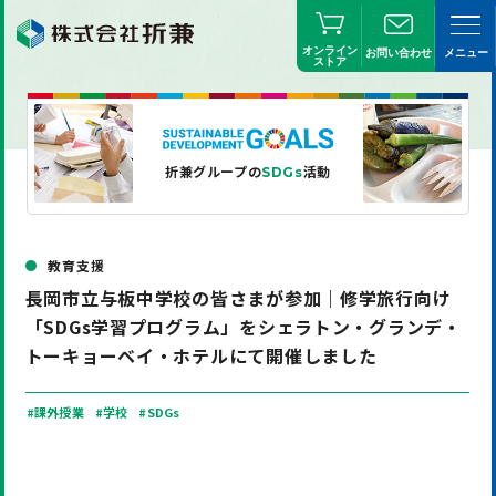
オンライン
お問い合わせ
メニュー
ストア
折兼グループの
活動
SDGs
教育支援
長岡市立与板中学校の皆さまが参加｜修学旅行向け
「SDGs学習プログラム」をシェラトン・グランデ・
トーキョーベイ・ホテルにて開催しました
#課外授業
#学校
#SDGs