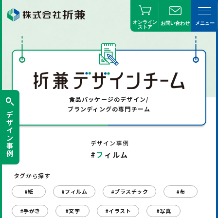
オンライン
お問い合わせ
メニュー
ストア
食品パッケージのデザイン/
ブランディングの専門チーム
デ
ザ
イ
ン
デザイン事例
事
例
#
フ
ィルム
タグから探す
#紙
#フィルム
#プラスチック
#布
#手がき
#文字
#イラスト
#写真