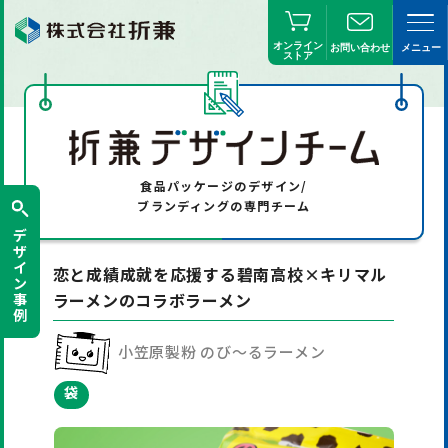
オンライン
お問い合わせ
メニュー
ストア
食品パッケージの
デザイン/
ブランディングの専門チーム
デ
ザ
イ
恋と成績成就を応援する碧南高校×キリマル
ン
ラーメンのコラボラーメン
事
例
小笠原製粉 のび〜るラーメン
袋