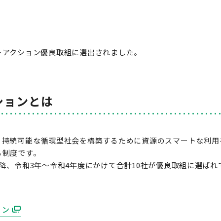
トアクション優良取組に選出されました。
ションとは
、持続可能な循環型社会を構築するために資源のスマートな利用
る制度です。
降、令和3年～令和4年度にかけて合計10社が優良取組に選ばれ
。
ョン