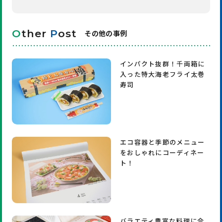
O
ther
P
ost
その他の事例
インパクト抜群！千両箱に
入った特大海老フライ太巻
寿司
エコ容器と季節のメニュー
をおしゃれにコーディネー
ト！
バラエティ豊富な料理に合