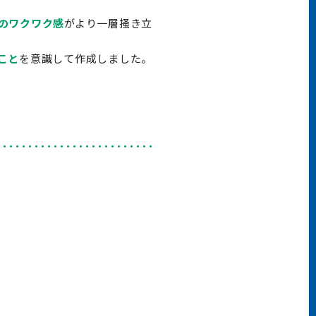
のワクワク感
がより一層掻き立
こと
を意識して作成しました。