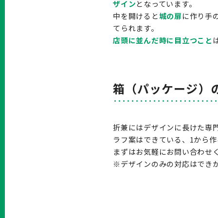
ザイン
となっています。
中を開けると
城の扉
に作り手
てられます。
店頭に並んだ時に目立つこと
箱（パッケージ）
折兼にはデザインに長けた専
ラフ案はできている、1から
まずはお気軽にお問い合わせ
※デザインのみの対応はでき