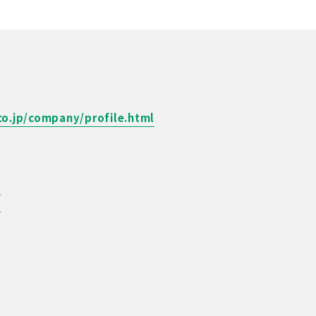
co.jp/company/profile.html
K
K