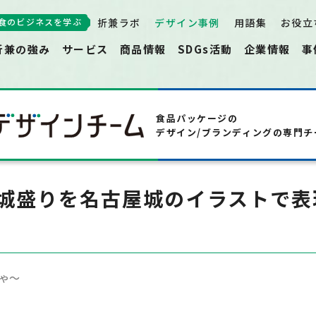
食のビジネスを学ぶ
折兼ラボ
デザイン事例
用語集
お役立
折兼の強み
サービス
商品情報
SDGs活動
企業情報
事
食品パッケージの
デザイン/
ブランディングの専門チ
城盛りを名古屋城のイラストで表
ゃ〜