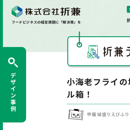
フードビジネスの経営課題に「解決策」を
デ
小海老フライの
ザ
イ
ル箱！
ン
事
例
甲羅 城盛りえびふり