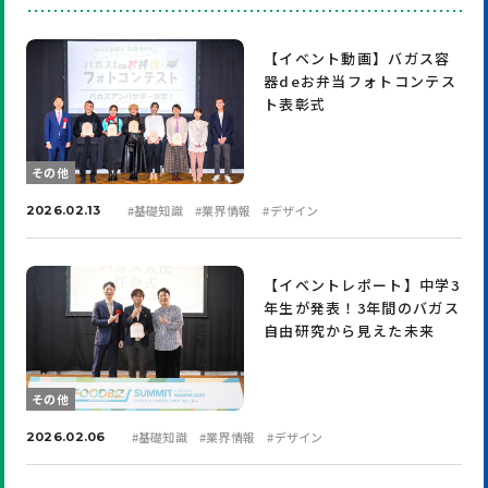
【イベント動画】バガス容
器deお弁当フォトコンテス
ト表彰式
その他
#
基礎知識
#
業界情報
#
デザイン
2026.02.13
【イベントレポート】中学3
年生が発表！3年間のバガス
自由研究から見えた未来
その他
#
基礎知識
#
業界情報
#
デザイン
2026.02.06