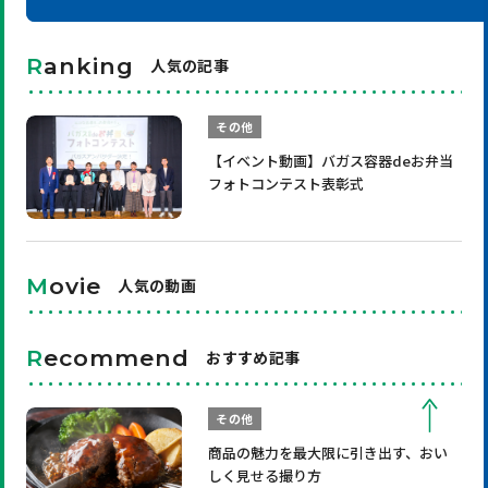
R
anking
人気の記事
その他
【イベント動画】バガス容器deお弁当
フォトコンテスト表彰式
M
ovie
人気の動画
R
ecommend
おすすめ記事
その他
商品の魅力を最大限に引き出す、おい
しく見せる撮り方