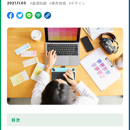
#
基礎知識
#
業界情報
#
デザイン
2021.11.05
目
次