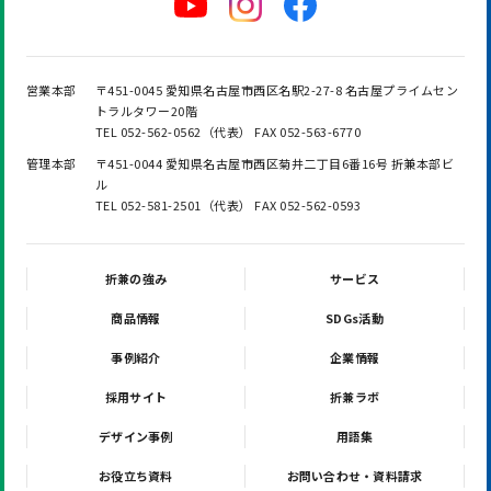
営業本部
〒451-0045 愛知県名古屋市西区名駅2-27-8 名古屋プライムセン
トラルタワー20階
TEL 052-562-0562（代表） FAX 052-563-6770
管理本部
〒451-0044 愛知県名古屋市西区菊井二丁目6番16号 折兼本部ビ
ル
TEL 052-581-2501（代表） FAX 052-562-0593
折兼の強み
サービス
商品情報
SDGs活動
事例紹介
企業情報
採用サイト
折兼ラボ
デザイン事例
用語集
お役立ち資料
お問い合わせ・資料請求