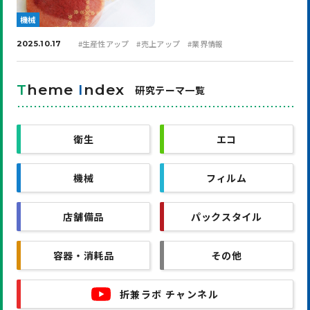
機械
#
生産性アップ
#
売上アップ
#
業界情報
2025.10.17
T
heme
I
ndex
研究テーマ一覧
衛生
エコ
機械
フィルム
店舗備品
パックスタイル
容器・消耗品
その他
折兼ラボ チャンネル