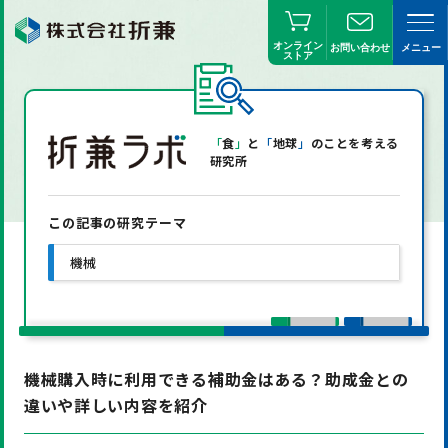
オンライン
お問い合わせ
メニュー
ストア
「
食
」
と
「
地球
」
のことを考える
研究所
この記事の研究テーマ
機械
機械購入時に利用できる補助金はある？助成金との
違いや詳しい内容を紹介