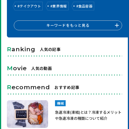
#
テイクアウト
#
業界情報
#
食品容器
キーワードをもっと見る
R
anking
人気の記事
M
ovie
人気の動画
R
ecommend
おすすめ記事
機械
急速冷凍(凍結)とは？冷凍するメリット
や急速冷凍の種類について紹介