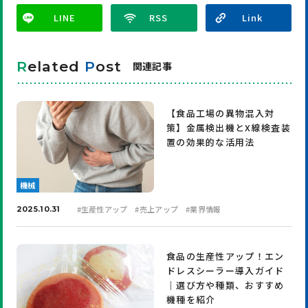
LINE
R
elated
P
ost
関連記事
【食品工場の異物混入対
策】金属検出機とX線検査装
置の効果的な活用法
機械
#
生産性アップ
#
売上アップ
#
業界情報
2025.10.31
食品の生産性アップ！エン
ドレスシーラー導入ガイド
｜選び方や種類、おすすめ
機種を紹介