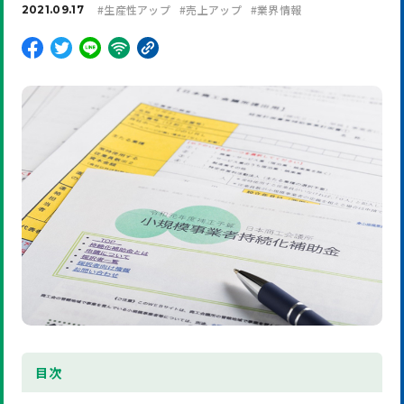
#
生産性アップ
#
売上アップ
#
業界情報
2021.09.17
目
次