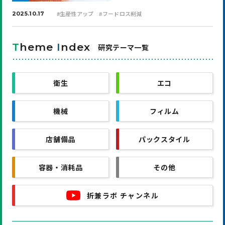
#
生産性アップ
#
フードロス削減
2025.10.17
T
heme
I
ndex
研究テーマ一覧
衛生
エコ
機械
フィルム
店舗備品
パックスタイル
容器・消耗品
その他
折兼ラボ チャンネル