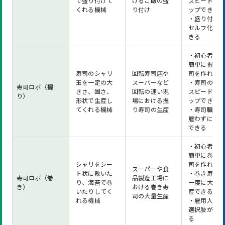
で盛り付けて
けるご飯の盛
スピードを
くれる機械
り付け
ップできる
・盛り付け
セルフ化が
きる
・初心者で
簡単に握り
寿司のシャリ
回転寿司店や
司を作れる
玉を一定の大
スーパーなど
・寿司の提
寿司ロボ（握
きさ、固さ、
回転の速い現
スピードを
り）
形状で生産し
場における握
ップできる
てくれる機械
り寿司の生産
・寿司職人
雇わずに営
できる
・初心者で
簡単に巻き
シャリをシー
司を作れる
スーパーや食
ト状に敷いた
・巻き寿司
寿司ロボ（巻
品製造工場に
り、海苔で巻
一度に大量
き）
おける巻き寿
いたりしてく
産できる
司の大量生産
れる機械
・雇用人材
選択肢が広
る