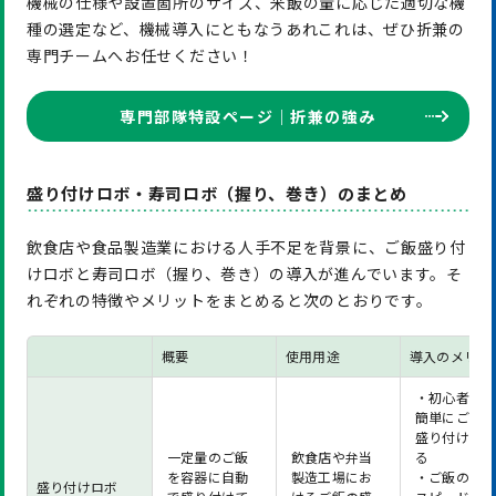
機械の仕様や設置箇所のサイズ、米飯の量に応じた適切な機
種の選定など、機械導入にともなうあれこれは、ぜひ折兼の
専門チームへお任せください！
専門部隊特設ページ｜折兼の強み
盛り付けロボ・寿司ロボ（握り、巻き）のまとめ
飲食店や食品製造業における人手不足を背景に、ご飯盛り付
けロボと寿司ロボ（握り、巻き）の導入が進んでいます。そ
れぞれの特徴やメリットをまとめると次のとおりです。
概要
使用用途
導入のメリッ
・初心者で
簡単にご飯
盛り付けら
一定量のご飯
飲食店や弁当
る
を容器に自動
製造工場にお
・ご飯の提
盛り付けロボ