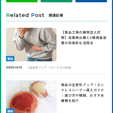
R
elated
P
ost
関連記事
【食品工場の異物混入対
策】金属検出機とX線検査装
置の効果的な活用法
機械
#
生産性アップ
#
フードロス削減
2025.10.31
食品の生産性アップ！エン
ドレスシーラー導入ガイド
｜選び方や種類、おすすめ
機種を紹介
機械