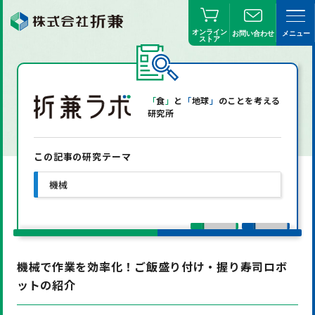
オンライン
お問い合わせ
メニュー
ストア
「
食
」
と
「
地球
」
のことを考える
研究所
この記事の研究テーマ
機械
機械で作業を効率化！ご飯盛り付け・握り寿司ロボ
ットの紹介