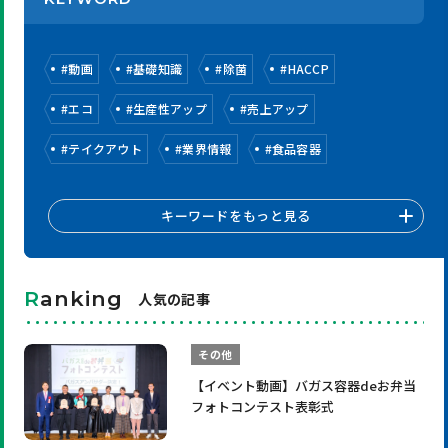
#
動画
#
基礎知識
#
除菌
#
HACCP
#
エコ
#
生産性アップ
#
売上アップ
#
テイクアウト
#
業界情報
#
食品容器
キーワードをもっと見る
R
anking
人気の記事
その他
【イベント動画】バガス容器deお弁当
フォトコンテスト表彰式