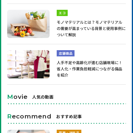
エコ
モノマテリアルとは？モノマテリアル
の需要が高まっている背景と使用事例に
ついて解説
店舗備品
人手不足や高齢化が進む店舗現場に！
省人化・作業負担軽減につながる備品
を紹介
M
ovie
人気の動画
R
ecommend
おすすめ記事
容器・消耗品