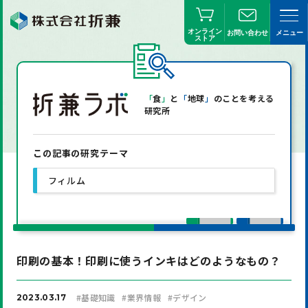
オンライン
お問い合わせ
メニュー
ストア
「
食
」
と
「
地球
」
のことを考える
研究所
この記事の研究テーマ
フィルム
印刷の基本！印刷に使うインキはどのようなもの？
#
基礎知識
#
業界情報
#
デザイン
2023.03.17