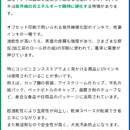
キは
紫外線の光エネルギーで瞬時に硬化する
特徴がありま
す。
オフセット印刷で用いられる紫外線硬化型のインキで、枚葉
インキの一種です。
速乾性が高いうえ、表面の皮膜も強度があり、さまざまな原
反(加工前のロール状の紙)の印刷に使われて、着実に需要が
伸びています。
特にコンビニエンスストアでよく見かける商品にUVインキ
は使用されていることが多いです。
例えば、カップ麺の容器、アイスクリームのカップ、牛乳の
紙パック、ペットボトルのキャップ、歯磨き粉のチューブな
ど、身近な食品や日用品のパッケージに活用されています。
超速乾性により生産性が向上し、乾燥スペースが削減でき省
エネにつながります。
また無溶剤なので安全性が高く、大気汚染防止になります。