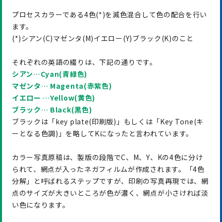
プロセスカラーである4色(*)を減色混合して色の配合を行い
ます。
(*)シアン(C)マゼンタ(M)イエロー(Y)ブラック(K)のこと
それぞれの英語の綴りは、下記の通りです。
シアン…Cyan(青緑色)
マゼンタ… Magenta(
赤紫色
)
イエロー …Yellow
(黄色)
ブラック…
Black
(
黒色
)
ブラックは「key plate(印刷版)」もしくは「Key Tone(キ
ーとなる色調)」を略してKになったと言われています。
カラー写真原稿は、製版の段階でC、M、Y、Kの4色に分け
られて、網点が入ったネガフィルムが作成されます。「4色
分解」と呼ばれるステップですが、印刷の写真再現では、網
点のサイズが大きいところが色が濃く、網点が小さければ淡
い色になります。