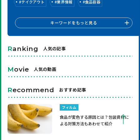
#
テイクアウト
#
業界情報
#
食品容器
キーワードをもっと見る
R
anking
人気の記事
M
ovie
人気の動画
R
ecommend
おすすめ記事
フィルム
食品が変色する原因とは？包装資材に
よる対策方法もあわせて紹介