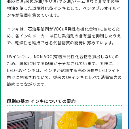
亜麻仁油/米ぬか油/キリ油/ヤシ油/パーム油など非食用の植
物油を使った環境対応型インキとして、ベジタブルオイルイ
ンキが注目を集めています。
インキは、石油系溶剤がVOC(揮発性有機化合物)にあたるた
め、各インキメーカーは石油系溶剤の含有量を抑制したうえ
で、乾燥性を維持できる代替物質の開発に努めています。
UVインキは、NON VOC(有機揮発性化合物を排出しない)の
ため、環境に対する配慮が十分なされています。同様に、
LED-UVインキは、インキが乾燥する光の波長をLEDライト
向けに開発されていて、従来のUVインキと比べて消費電力の
節約につながります。
印刷の基本 インキについての要約