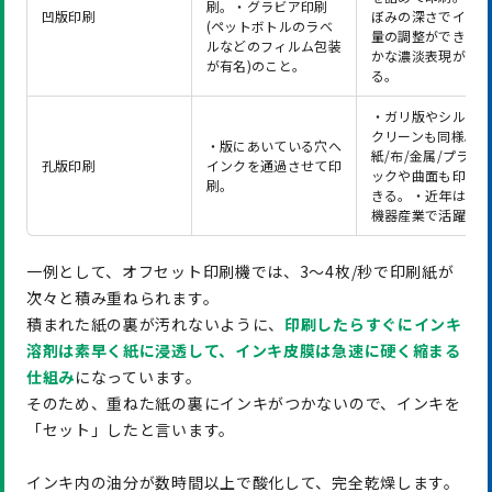
刷。・グラビア印刷
凹版印刷
ぼみの深さでイン
(ペットボトルのラベ
量の調整ができて
ルなどのフィルム包装
かな濃淡表現がで
が有名)のこと。
る。
・ガリ版やシルク
クリーンも同様。・
・版にあいている穴へ
紙/布/金属/プラス
孔版印刷
インクを通過させて印
ックや曲面も印刷
刷。
きる。・近年は電
機器産業で活躍。
一例として、オフセット印刷機では、3〜4枚/秒で印刷紙が
次々と積み重ねられます。
積まれた紙の裏が汚れないように、
印刷したらすぐにインキ
溶剤は素早く紙に浸透して、インキ皮膜は急速に硬く縮まる
仕組み
になっています。
そのため、重ねた紙の裏にインキがつかないので、インキを
「セット」したと言います。
インキ内の油分が数時間以上で酸化して、完全乾燥します。