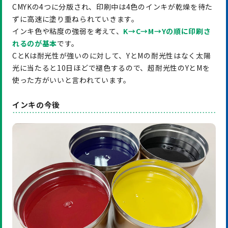
CMYKの4つに分版され、印刷中は4色のインキが乾燥を待た
ずに高速に塗り重ねられていきます。
インキ色や粘度の強弱を考えて、
K→C→M→Yの順に印刷さ
れるのが基本
です。
CとKは耐光性が強いのに対して、YとMの耐光性はなく太陽
光に当たると10日ほどで褪色するので、超耐光性のYとMを
使った方がいいと言われています。
インキの今後