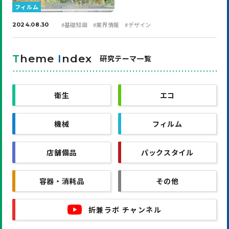
フィルム
#
基礎知識
#
業界情報
#
デザイン
2024.08.30
T
heme
I
ndex
研究テーマ一覧
衛生
エコ
機械
フィルム
店舗備品
パックスタイル
容器・消耗品
その他
折兼ラボ チャンネル