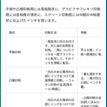
平版や凸版印刷用には高粘度状に、グラビアやフレキソ印刷
用には低粘度の液状に、スクリーン印刷用には中間の中粘度
状に仕上げたインキを用います。
版式
印刷方法
特徴
・版自体に凹凸を付け
ず、水と油の反発性を
利用。・版についたイ
平らな版・インキ
平版印刷
ンキを一度ブランケッ
紙へ間接的に転写
トに転写して、そのイ
ンキを用紙に転写。
・凹凸のある版材の凸
・最も歴史があ
部にインクをつけて直
る。・版が凹凸。 
凸版印刷
接用紙に印刷。・フレ
凸部にインクを付
キソ印刷が主流(段ボ
着。
ール/紙袋)。
・凸版印刷の反対
・凹凸のある版材の凹
凹部(くぼみ)にイン
部にインクをつけて印
を詰めて印刷。・