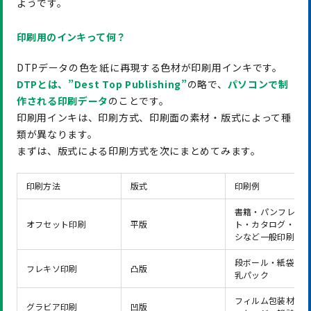
ようです。
印刷用のインキって何？
DTPデータの色を紙に再現する色材が印刷用インキです。
DTPとは、”Dest Top Publishing”
の略で、
パソコンで制
作される印刷データ
のことです。
印刷用インキは、印刷方式、印刷面の素材・版式によって種
類が異なります。
まずは、版式による印刷方式を次にまとめてみます。
印刷方法
版式
印刷例
書籍・パンフレッ
オフセット印刷
平版
ト・カタログ・チ
シなど一般印刷
段ボール・紙袋・
フレキソ印刷
凸版
乳パック
フィルム包装材・
グラビア印刷
凹版