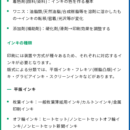
着色剤(顔料/染料)：インキの色を作る基本
ワニス：油脂類/天然油脂/合成樹脂等を溶剤に溶かしたも
の→インキの転移/密着/光沢等が変化
添加剤(補助剤)：硬化剤/滑剤→印刷効果を調整する
インキの種類
印刷には装置や方式が種々あるため、それぞれに対応するイ
ンキが必要となります。
版式による分類では、平版インキ・フレキソ(樹脂凸版)イン
キ・グラビアインキ・スクリーンインキなどがあります。
平版インキ
枚葉インキ：一般枚葉薄紙用インキ/カルトンインキ/金属
印刷インキ
オフ輪インキ：ヒートセット/ノンヒートセットオフ輪イ
ンキ/ノンヒートセット新聞インキ