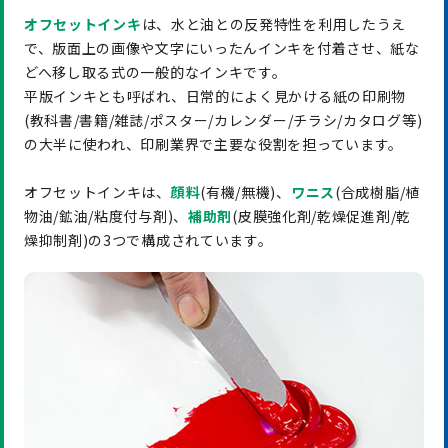
オフセットインキ
は、水と油との反発特性を利用したうえ
で、版面上の画像や文字にいったんインキを付着させ、紙な
どへ移し取る式の一般的なインキです。
平版インキとも呼ばれ、日常的によく見かける紙の印刷物
(教科書/書籍/雑誌/ポスター/カレンダー/チラシ/カタログ等)
の大半に使われ、印刷業界で主要な役割を担っています。
オフセットインキは、
顔料
(有機/無機)、
ワニス
(合成樹脂/植
物油/鉱油/粘度付与剤)、
補助剤
(皮膜強化剤/乾燥促進剤/乾
燥抑制剤)の3つで構成されています。