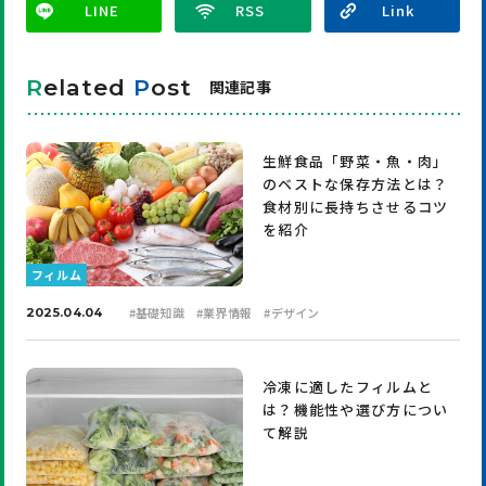
LINE
R
elated
P
ost
関連記事
生鮮食品「野菜・魚・肉」
のベストな保存方法とは？
食材別に長持ちさせるコツ
を紹介
フィルム
#
基礎知識
#
業界情報
#
デザイン
2025.04.04
冷凍に適したフィルムと
は？機能性や選び方につい
て解説