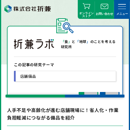
オンライン
お問い合わせ
メニュー
ストア
「
食
」
と
「
地球
」
のことを考える
研究所
この記事の研究テーマ
店舗備品
人手不足や高齢化が進む店舗現場に！省人化・作業
負担軽減につながる備品を紹介