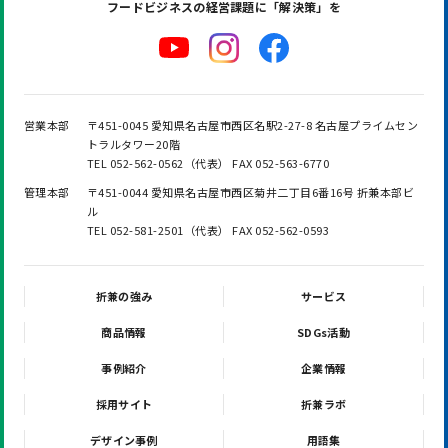
フードビジネスの
経営課題に「解決策」を
営業本部
〒451-0045 愛知県名古屋市西区名駅2-27-8 名古屋プライムセン
トラルタワー20階
TEL 052-562-0562（代表） FAX 052-563-6770
管理本部
〒451-0044 愛知県名古屋市西区菊井二丁目6番16号 折兼本部ビ
ル
TEL 052-581-2501（代表） FAX 052-562-0593
折兼の強み
サービス
商品情報
SDGs活動
事例紹介
企業情報
採用サイト
折兼ラボ
デザイン事例
用語集