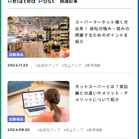
R
elated
P
ost
関連記事
スーパーマーケット働く方
必見！ 自社の強み・弱みの
把握するためのポイントを
紹介
店舗備品
#
生産性アップ
#
売上アップ
#
業界情報
2024.11.22
ネットスーパーとは？実店
舗との違いやメリット・デ
メリットについて紹介
店舗備品
#
生産性アップ
#
売上アップ
#
業界情報
2024.08.02