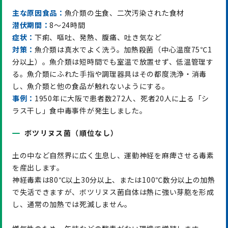
主な原因食品：
魚介類の生食、二次汚染された食材
潜伏期間：
8～24時間
症状：
下痢、嘔吐、発熱、腹痛、吐き気など
対策：
魚介類は真水でよく洗う。加熱殺菌（中心温度75℃1
分以上）。魚介類は短時間でも室温で放置せず、低温管理す
る。魚介類にふれた手指や調理器具はその都度洗浄・消毒
し、魚介類と他の食品が触れないようにする。
事例：
1950年に大阪で患者数272人、死者20人に上る「シ
ラス干し」食中毒事件が発生しました。
ボツリヌス菌（順位なし）
土の中など自然界に広く生息し、運動神経を麻痺させる毒素
を産出します。
神経毒素は80℃以上30分以上、または100℃数分以上の加熱
で失活できますが、ボツリヌス菌自体は熱に強い芽胞を形成
し、通常の加熱では死滅しません。