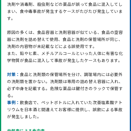
洗剤や消毒剤、殺虫剤などの薬品が誤って食品に混入してし
まい、食中毒事故が発生するケースがたびたび発生していま
す。
原因の多くは、食品容器と洗剤容器が似ている、食品の空容
器に洗剤を詰め替えて使用、食品と洗剤の保管場所が同じ、
洗剤の内容物が未記載などによる誤使用です。
また、鉛やヒ素、メチルアルコールといった人体に有害な化
学物質が食品に混入して事故が発生したケースもあります。
対策：
食品と洗剤類の保管場所を分け、調理場内には必要外
の洗剤類を置かない。洗剤類は専用の詰め替え容器に入れ、
必ず中身を記載する。危険な薬品は鍵付きのラックで保管す
る。
事例：
飲食店で、ペットボトルに入れていた次亜塩素酸ナト
リウムを日本酒と間違えてお客様に提供し、誤飲による事故
が発生しました。
自然毒による食中毒