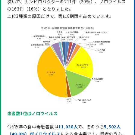
次いで、カンピロバクターの211件（20%）、ノロウイルス
の163件（16%）となりました。
上位3種類の原因だけで、実に8割弱を占めています。
患者数1位はノロウイルス
令和5年の食中毒患者数は
1
1,
0
3
8人
で、そのうち
5
,
502
人
（
49.8
%）がノロウイルス
による食中毒です。患者のうち、