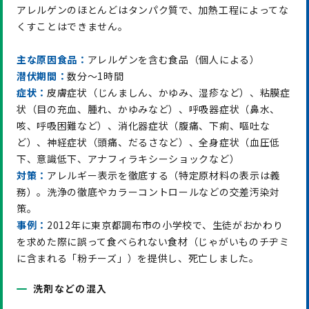
アレルゲンのほとんどはタンパク質で、加熱工程によってな
くすことはできません。
主な原因食品：
アレルゲンを含む食品（個人による）
潜伏期間：
数分～1時間
症状：
皮膚症状（じんましん、かゆみ、湿疹など）、粘膜症
状（目の充血、腫れ、かゆみなど）、呼吸器症状（鼻水、
咳、呼吸困難など）、消化器症状（腹痛、下痢、嘔吐な
ど）、神経症状（頭痛、だるさなど）、全身症状（血圧低
下、意識低下、アナフィラキシーショックなど）
対策：
アレルギー表示を徹底する（特定原材料の表示は義
務）。洗浄の徹底やカラーコントロールなどの交差汚染対
策。
事例：
2012年に東京都調布市の小学校で、生徒がおかわり
を求めた際に誤って食べられない食材（じゃがいものチヂミ
に含まれる「粉チーズ」）を提供し、死亡しました。
洗剤などの混入