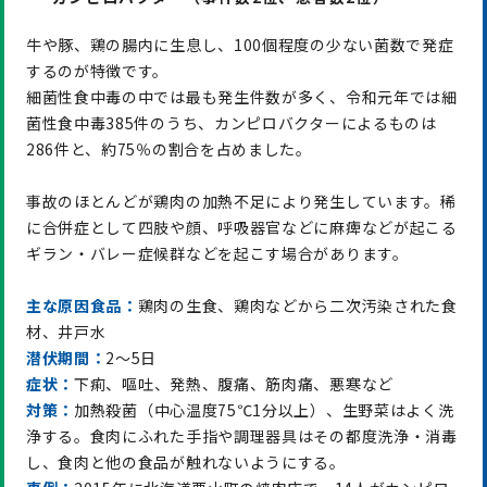
牛や豚、鶏の腸内に生息し、100個程度の少ない菌数で発症
するのが特徴です。
細菌性食中毒の中では最も発生件数が多く、令和元年では細
菌性食中毒385件のうち、カンピロバクターによるものは
286件と、約75％の割合を占めました。
事故のほとんどが鶏肉の加熱不足により発生しています。稀
に合併症として四肢や顔、呼吸器官などに麻痺などが起こる
ギラン・バレー症候群などを起こす場合があります。
主な原因食品：
鶏肉の生食、鶏肉などから二次汚染された食
材、井戸水
潜伏期間：
2～5日
症状：
下痢、嘔吐、発熱、腹痛、筋肉痛、悪寒など
対策：
加熱殺菌（中心温度75℃1分以上）、生野菜はよく洗
浄する。食肉にふれた手指や調理器具はその都度洗浄・消毒
し、食肉と他の食品が触れないようにする。