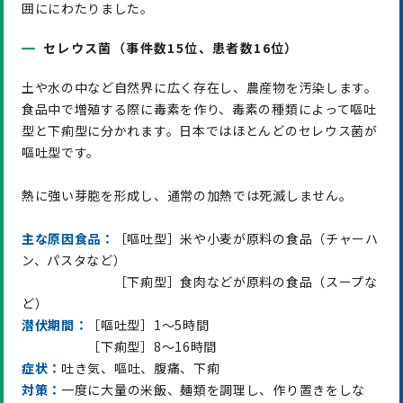
囲ににわたりました。
セレウス菌（事件数15位、患者数16位）
土や水の中など自然界に広く存在し、農産物を汚染します。
食品中で増殖する際に毒素を作り、毒素の種類によって嘔吐
型と下痢型に分かれます。日本ではほとんどのセレウス菌が
嘔吐型です。
熱に強い芽胞を形成し、通常の加熱では死滅しません。
主な原因食品：
［嘔吐型］米や小麦が原料の食品（チャーハ
ン、パスタなど）
［下痢型］食肉などが原料の食品（スープな
ど）
潜伏期間：
［嘔吐型］1～5時間
［下痢型］8～16時間
症状：
吐き気、嘔吐、腹痛、下痢
対策：
一度に大量の米飯、麺類を調理し、作り置きをしな