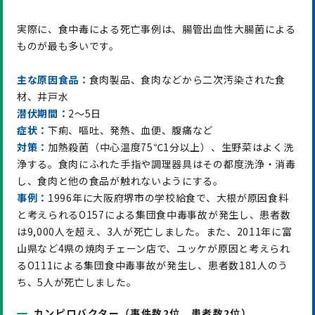
実際に、食中毒による死亡事例は、腸管出血性大腸菌による
ものが最も多いです。
主な原因食品：
食肉製品、食肉などから二次汚染された食
材、井戸水
潜伏期間：
2～5日
症状：
下痢、嘔吐、発熱、血便、腹痛など
対策：
加熱殺菌（中心温度75℃1分以上）、生野菜はよく洗
浄する。食肉にふれた手指や調理器具はその都度洗浄・消毒
し、食肉と他の食品が触れないようにする。
事例：
1996年に大阪府堺市の学校給食で、大根が原因食料
と考えられるO157による集団食中毒事故が発生し、患者数
は9,000人を超え、3人が死亡しました。また、2011年に富
山県など4県の焼肉チェーン店で、ユッケが原因と考えられ
るO111による集団食中毒事故が発生し、患者数181人のう
ち、5人が死亡しました。
カンピロバクター（事件数2位、患者数2位）