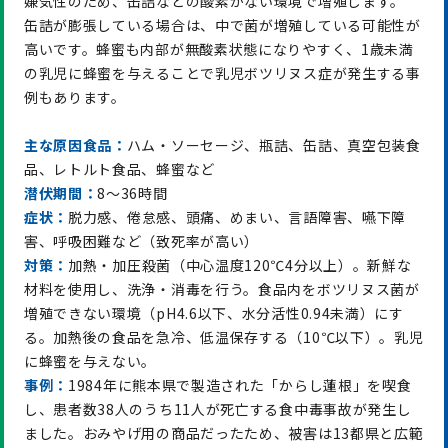
嫌気性のため、缶詰などの酸素がない環境で増殖します。
缶詰が膨張している場合は、中で菌が増殖している可能性が
高いです。蜂蜜も内部が無酸素状態になりやすく、1歳未満
の乳児に蜂蜜を与えることで乳児ボツリヌス症が発生する事
例もあります。
主な原因食品：
ハム・ソーセージ、瓶詰、缶詰、真空包装食
品、レトルト食品、蜂蜜など
潜伏期間：
8～36時間
症状：
脱力感、倦怠感、頭痛、めまい、言語障害、嚥下障
害、呼吸困難など（致死率が高い）
対策：
加熱・加圧殺菌（中心温度120℃4分以上）。新鮮な
材料を使用し、洗浄・消毒を行う。食品内をボツリヌス菌が
増殖できない環境（pH4.6以下、水分活性0.94未満）にす
る。加熱後の食品を急冷、低温保存する（10℃以下）。乳児
に蜂蜜を与えない。
事例：
1984年に熊本県で製造された「からし蓮根」を喫食
し、患者数38人のうち11人が死亡する食中毒事故が発生し
ました。おみやげ用の商品だったため、被害は13都県と広範