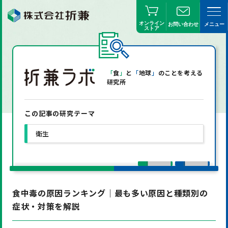
オンライン
お問い合わせ
メニュー
ストア
「
食
」
と
「
地球
」
のことを考える
研究所
この記事の研究テーマ
衛生
食中毒の原因ランキング｜最も多い原因と種類別の
症状・対策を解説