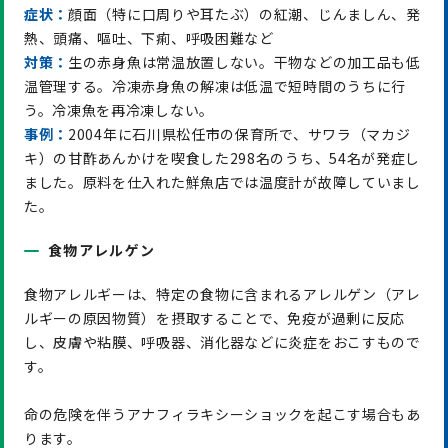
症状：
顔面（特に口周りや耳たぶ）の紅潮、じんましん、発
熱、頭痛、嘔吐、下痢、呼吸困難など
対策：
生の赤身魚は常温放置しない。干物などの加工品も低
温管理する。冷凍赤身魚の解凍は低温で短時間のうちに行
う。冷凍魚を再冷凍しない。
事例：
2004年に石川県松任市の保育所で、サワラ（マカジ
キ）の甘酢あんかけを喫食した298名のうち、54名が発症し
ました。原料を仕入れた鮮魚店では温度計が故障していまし
た。
食物アレルゲン
食物アレルギーは、特定の食物に含まれるアレルゲン（アレ
ルギーの原因物質）を摂取することで、免疫が過剰に反応
し、皮膚や粘膜、呼吸器、消化器などに炎症をおこすもので
す。
命の危険を伴うアナフィラキシーショックを起こす場合もあ
ります。