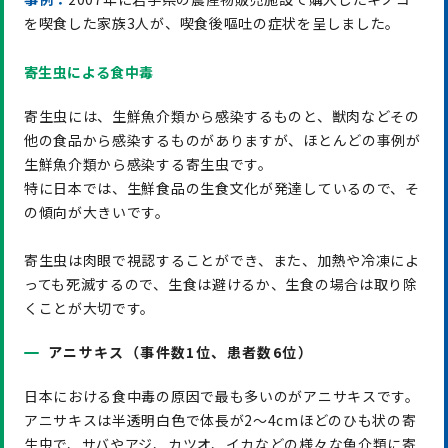
を喫食した家族3人が、喫食後嘔吐の症状を呈しました。
寄生虫による食中毒
寄生虫には、生鮮魚介類から感染するものと、獣肉などその
他の食品から感染するものがありますが、ほとんどの事例が
生鮮魚介類から感染する寄生虫です。
特に日本では、生鮮食品の生食文化が発達しているので、そ
の傾向が大きいです。
寄生虫は肉眼で視認することができ、また、加熱や冷凍によ
っても死滅するので、生食は避けるか、生食の場合は取り除
くことが大切です。
アニサキス（事件数1位、患者数6位）
日本における食中毒の原因で最も多いのがアニサキスです。
アニサキスは半透明白色で体長が2～4cmほどのひも状の寄
生虫で、サバやアジ、カツオ、イカなどの様々な魚介類に寄