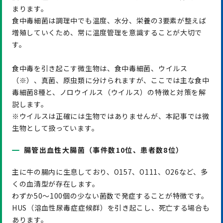
まります。
食中毒細菌は調理中でも温度、水分、栄養の3要素が整えば
増殖していくため、常に温度管理を意識することが大切で
す。
食中毒を引き起こす微生物は、食中毒細菌、ウイルス
（※）、真菌、原虫類に分けられますが、ここでは主な食中
毒細菌8種と、ノロウイルス（ウイルス）の特徴と対策を解
説します。
※ウイルスは正確には生物ではありませんが、本記事では微
生物として扱っています。
腸管出血性大腸菌（事件数10位、患者数8位）
主に牛の腸内に生息しており、O157、O111、O26など、多
くの血清型が存在します。
わずか50～100個の少ない菌数で発症することが特徴です。
HUS（溶血性尿毒症症候群）を引き起こし、死亡する場合も
あります。