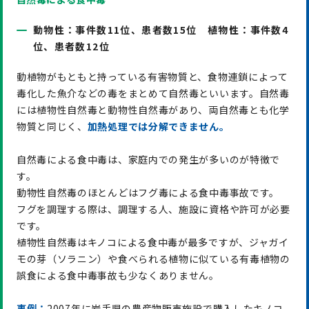
動物性：事件数11位、患者数15位 植物性：事件数4
位、患者数12位
動植物がもともと持っている有害物質と、食物連鎖によって
毒化した魚介などの毒をまとめて自然毒といいます。自然毒
には植物性自然毒と動物性自然毒があり、両自然毒とも化学
物質と同じく、
加熱処理では分解できません。
自然毒による食中毒は、家庭内での発生が多いのが特徴で
す。
動物性自然毒のほとんどはフグ毒による食中毒事故です。
フグを調理する際は、調理する人、施設に資格や許可が必要
です。
植物性自然毒はキノコによる食中毒が最多ですが、ジャガイ
モの芽（ソラニン）や食べられる植物に似ている有毒植物の
誤食による食中毒事故も少なくありません。
事例：
2007年に岩手県の農産物販売施設で購入したキノコ