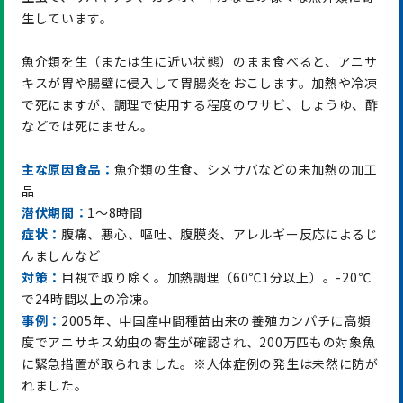
生しています。
魚介類を生（または生に近い状態）のまま食べると、アニサ
キスが胃や腸壁に侵入して胃腸炎をおこします。加熱や冷凍
で死にますが、調理で使用する程度のワサビ、しょうゆ、酢
などでは死にません。
主な原因食品：
魚介類の生食、シメサバなどの未加熱の加工
品
潜伏期間：
1～8時間
症状：
腹痛、悪心、嘔吐、腹膜炎、アレルギー反応によるじ
んましんなど
対策：
目視で取り除く。加熱調理（60℃1分以上）。-20℃
で24時間以上の冷凍。
事例：
2005年、中国産中間種苗由来の養殖カンパチに高頻
度でアニサキス幼虫の寄生が確認され、200万匹もの対象魚
に緊急措置が取られました。※人体症例の発生は未然に防が
れました。