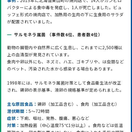
事例：
2015年に北海道栗山町の焼肉店で、14人がカンピロ
バクターによる食中毒を発症し、1人が死亡しました。ビュ
ッフェ形式の焼肉店で、加熱用の生肉の下に生食用のサラダ
が配置されていました。
サルモネラ属菌 （事件数6位、患者数4位）
動物の腸管内や自然界に広く生息し、これまでに2,500種以
上の血清型が発見されています。
食肉や卵以外にも、ネズミ、ハエ、ゴキブリや、は虫類など
のペット、汚染された水から感染する場合もあります。
1998年には、サルモネラ属菌対策として食品衛生法が改正
され、鶏卵の表示基準、液卵の規格基準が定められました。
主な原因食品：
鶏卵（加工品含む）、食肉（加工品含む）
潜伏期間：
5～72時間
症状：
下痢、嘔吐、発熱、腹痛、悪心など
対策：
加熱殺菌（中心温度75℃1分以上）。食肉などは低温