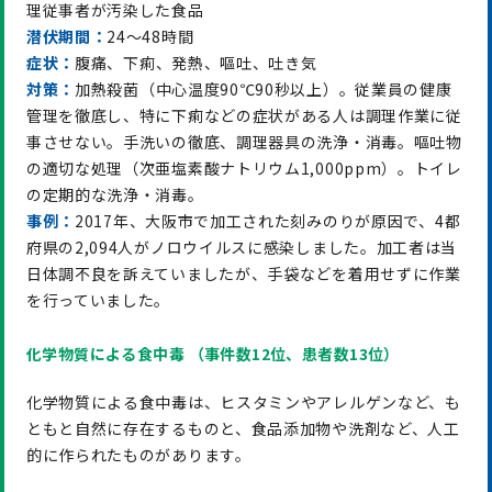
理従事者が汚染した食品
潜伏期間：
24～48時間
症状：
腹痛、下痢、発熱、嘔吐、吐き気
対策：
加熱殺菌（中心温度90℃90秒以上）。従業員の健康
管理を徹底し、特に下痢などの症状がある人は調理作業に従
事させない。手洗いの徹底、調理器具の洗浄・消毒。嘔吐物
の適切な処理（次亜塩素酸ナトリウム1,000ppm）。トイレ
の定期的な洗浄・消毒。
事例：
2017年、大阪市で加工された刻みのりが原因で、4都
府県の2,094人がノロウイルスに感染しました。加工者は当
日体調不良を訴えていましたが、手袋などを着用せずに作業
を行っていました。
化学物質による食中毒 （事件数12位、患者数13位）
化学物質による食中毒は、ヒスタミンやアレルゲンなど、も
ともと自然に存在するものと、食品添加物や洗剤など、人工
的に作られたものがあります。