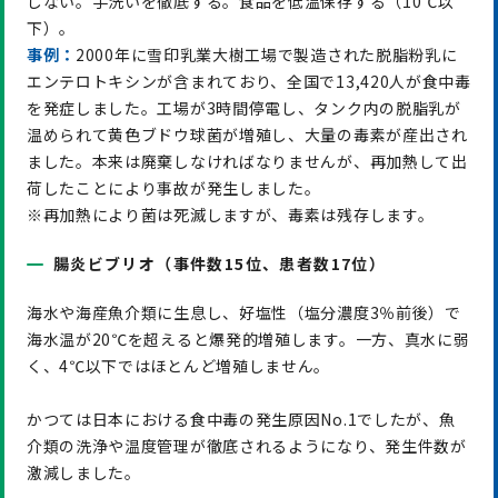
しない。手洗いを徹底する。食品を低温保存する（10℃以
下）。
事例：
2000年に雪印乳業大樹工場で製造された脱脂粉乳に
エンテロトキシンが含まれており、全国で13,420人が食中毒
を発症しました。工場が3時間停電し、タンク内の脱脂乳が
温められて黄色ブドウ球菌が増殖し、大量の毒素が産出され
ました。本来は廃棄しなければなりませんが、再加熱して出
荷したことにより事故が発生しました。
※再加熱により菌は死滅しますが、毒素は残存します。
腸炎ビブリオ（事件数15位、患者数17位）
海水や海産魚介類に生息し、好塩性（塩分濃度3％前後）で
海水温が20℃を超えると爆発的増殖します。一方、真水に弱
く、4℃以下ではほとんど増殖しません。
かつては日本における食中毒の発生原因No.1でしたが、魚
介類の洗浄や温度管理が徹底されるようになり、発生件数が
激減しました。