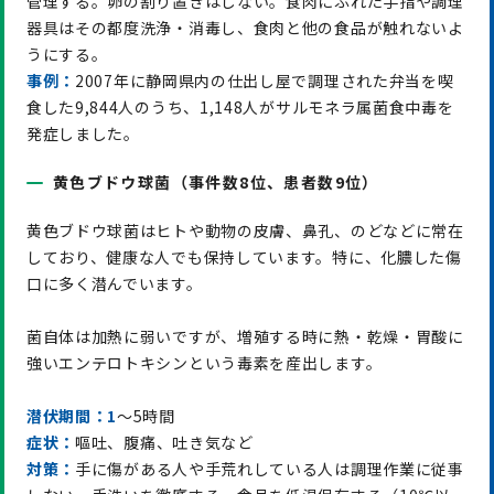
管理する。卵の割り置きはしない。食肉にふれた手指や調理
器具はその都度洗浄・消毒し、食肉と他の食品が触れないよ
うにする。
事例：
2007年に静岡県内の仕出し屋で調理された弁当を喫
食した9,844人のうち、1,148人がサルモネラ属菌食中毒を
発症しました。
黄色ブドウ球菌（事件数8位、患者数9位）
黄色ブドウ球菌はヒトや動物の皮膚、鼻孔、のどなどに常在
しており、健康な人でも保持しています。特に、化膿した傷
口に多く潜んでいます。
菌自体は加熱に弱いですが、増殖する時に熱・乾燥・胃酸に
強いエンテロトキシンという毒素を産出します。
潜伏期間：
1
～5時間
症状：
嘔吐、腹痛、吐き気など
対策：
手に傷がある人や手荒れしている人は調理作業に従事