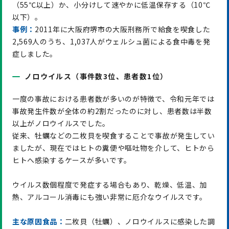
（55℃以上）か、小分けして速やかに低温保存する（10℃
以下）。
事例：
2011年に大阪府堺市の大阪刑務所で給食を喫食した
2,569人のうち、1,037人がウェルシュ菌による食中毒を発
症しました。
ノロウイルス（事件数3位、患者数1位）
一度の事故における患者数が多いのが特徴で、令和元年では
事故発生件数が全体の約2割だったのに対し、患者数は半数
以上がノロウイルスでした。
従来、牡蠣などの二枚貝を喫食することで事故が発生してい
ましたが、現在ではヒトの糞便や嘔吐物を介して、ヒトから
ヒトへ感染するケースが多いです。
ウイルス数個程度で発症する場合もあり、乾燥、低温、加
熱、アルコール消毒にも強い非常に厄介なウイルスです。
主な原因食品：
二枚貝（牡蠣）、ノロウイルスに感染した調