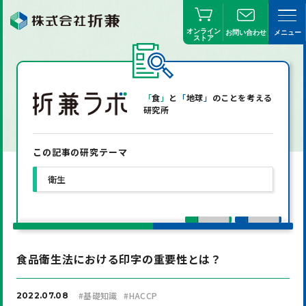
オンライン
お問い合わせ
メニュー
ストア
「
食
」
と
「
地球
」
のことを考える
研究所
この記事の研究テーマ
衛生
食品衛生法における印字の重要性とは？
#
基礎知識
#
HACCP
2022.07.08