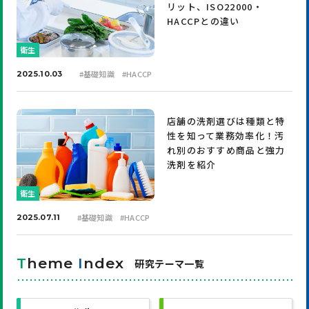
リット、ISO22000・
HACCPとの違い
衛生
#
基礎知識
#
HACCP
2025.10.03
店舗の洗剤選びは種類と特
性を知って業務効率化！汚
れ別のおすすめ商品と強力
洗剤を紹介
衛生
#
基礎知識
#
HACCP
2025.07.11
T
heme
I
ndex
研究テーマ一覧