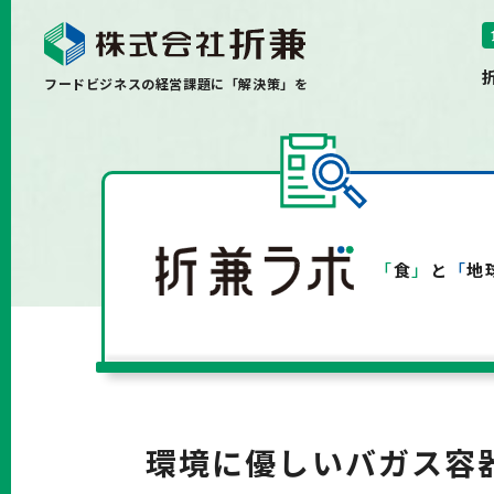
フードビジネスの経営課題に「解決策」を
「
食
」
と
「
地
環境に優しいバガス容