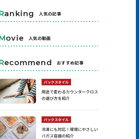
R
anking
人気の記事
M
ovie
人気の動画
R
ecommend
おすすめ記事
パックスタイル
用途で変わるカウンタークロス
の選び方を紹介
パックスタイル
冷凍にも対応！環境にやさしい
バガス容器の紹介