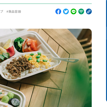
ップ
#
食品容器