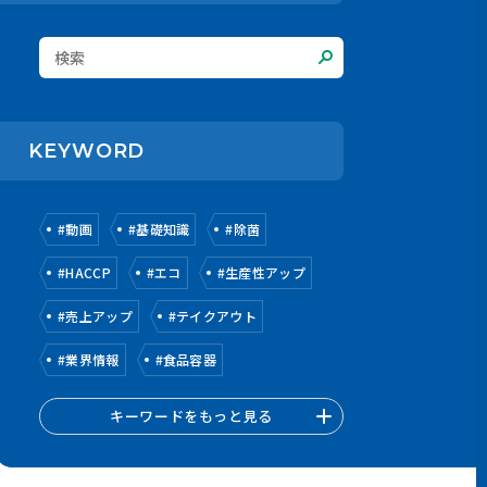
KEYWORD
#
動画
#
基礎知識
#
除菌
#
HACCP
#
エコ
#
生産性アップ
#
売上アップ
#
テイクアウト
#
業界情報
#
食品容器
キーワードをもっと見る