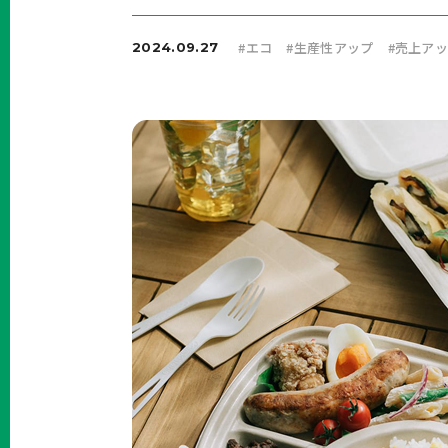
#
エコ
#
生産性アップ
#
売上ア
2024.09.27