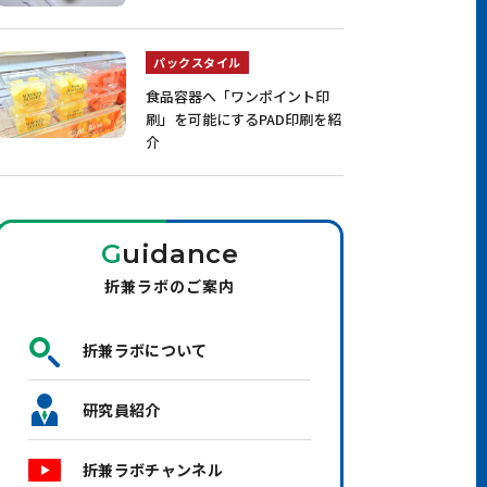
パックスタイル
食品容器へ「ワンポイント印
刷」を可能にするPAD印刷を紹
介
G
uidance
折兼ラボのご案内
折兼ラボについて
研究員紹介
折兼ラボチャンネル