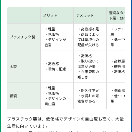
適切なターゲ
メリット
デメリット
ト層・価格帯
・軽量
・高級感不足
・ファミリ
・低価格
・商品によっ
層
プラスチック製
・デザインが
ては環境への
・低～中価
豊富
配慮が欠ける
帯
・高価格
・取り扱いに
・高齢層
・高級感
木製
注意が必要
・贈答用
・環境に配慮
・在庫管理の
・高価格帯
難しさ
・軽量
・耐久性不足
・個食需要
・低価格
紙製
・水漏れの可
・低～中価
・デザインの
能性がある
帯
自由度
プラスチック製は、低価格でデザインの自由度も高く、大量
生産に向いています。