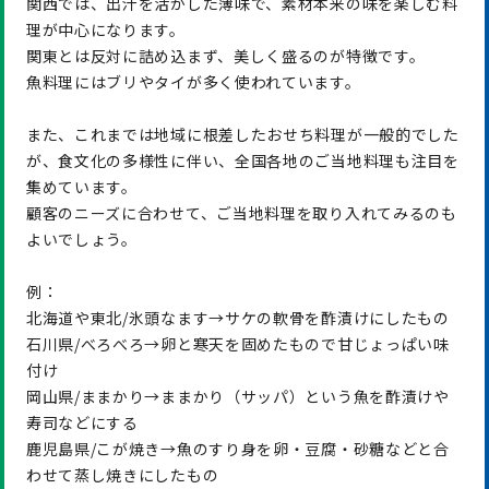
関西では、出汁を活かした薄味で、素材本来の味を楽しむ料
理が中心になります。
関東とは反対に詰め込まず、美しく盛るのが特徴です。
魚料理にはブリやタイが多く使われています。
また、これまでは地域に根差したおせち料理が一般的でした
が、食文化の多様性に伴い、全国各地のご当地料理も注目を
集めています。
顧客のニーズに合わせて、ご当地料理を取り入れてみるのも
よいでしょう。
例：
北海道や東北/氷頭なます→サケの軟骨を酢漬けにしたもの
石川県/べろべろ→卵と寒天を固めたもので甘じょっぱい味
付け
岡山県/ままかり→ままかり（サッパ）という魚を酢漬けや
寿司などにする
鹿児島県/こが焼き→魚のすり身を卵・豆腐・砂糖などと合
わせて蒸し焼きにしたもの