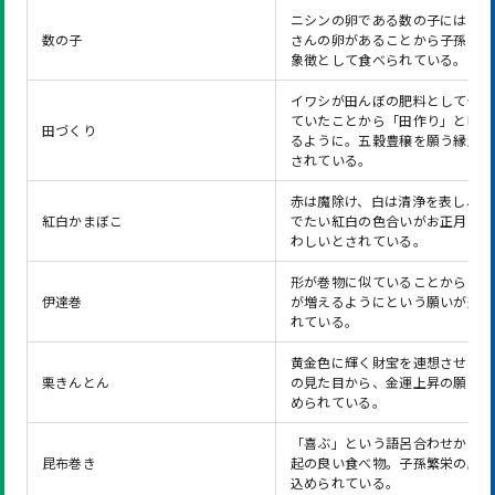
ニシンの卵である数の子には、た
数の子
さんの卵があることから子孫繁栄
象徴として食べられている。
イワシが田んぼの肥料として使わ
ていたことから「田作り」と呼ば
田づくり
るように。五穀豊穣を願う縁起物
されている。
赤は魔除け、白は清浄を表し、お
紅白かまぼこ
でたい紅白の色合いがお正月にふ
わしいとされている。
形が巻物に似ていることから、知
伊達巻
が増えるようにという願いが込め
れている。
黄金色に輝く財宝を連想させる金
栗きんとん
の見た目から、金運上昇の願いが
められている。
「喜ぶ」という語呂合わせから、
昆布巻き
起の良い食べ物。子孫繁栄の願い
込められている。