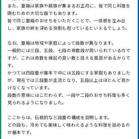
また、重箱は家族や親族が集まるお正月に、皆で同じ料理を
囲むための大切な器でもあります。
皆で同じ重箱のおせちをいただくことで、一体感を生み出
し、家族の絆を深める役割も担っているといえるでしょう。
なお、重箱は地域や家庭によって段数が異なります。
一般的には三段、五段、七段の奇数段が用いられているので
すが、これは奇数を縁起の良い数と捉える風習があるからで
す。
かつては四段重が基本で中には五段にする家庭もありました
が、現在では三段重が主流となり、五段以上はほとんど見か
けなくなっています。
段数の意味にはこだわらず、一段や二段のおせち料理も多く
見られるようになりました。
ここからは、伝統的な三段重の構成を説明します。
どの段も、冷めても美味しく味わえるような料理を詰めるの
が基本です。