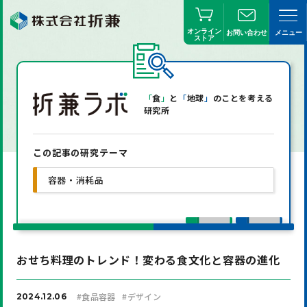
オンライン
お問い合わせ
メニュー
ストア
「
食
」
と
「
地球
」
のことを考える
研究所
この記事の研究テーマ
容器・消耗品
おせち料理のトレンド！変わる食文化と容器の進化
#
食品容器
#
デザイン
2024.12.06