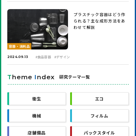
プラスチック容器はどう作
られる？主な成形方法をあ
わせて解説
容器・消耗品
#
食品容器
#
デザイン
2024.09.13
T
heme
I
ndex
研究テーマ一覧
衛生
エコ
機械
フィルム
店舗備品
パックスタイル