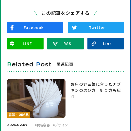
この記事をシェアする
Facebook
Twitter
LINE
R
elated
P
ost
関連記事
お店の雰囲気に合ったナプ
キンの選び方｜折り方も紹
介
容器・消耗品
#
食品容器
#
デザイン
2025.02.07