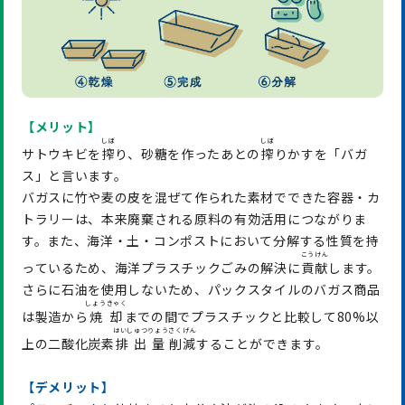
【メリット】
しぼ
しぼ
サトウキビを
搾
り、砂糖を作ったあとの
搾
りかすを「バガ
ス」と言います。
バガスに竹や麦の皮を混ぜて作られた素材でできた容器・カ
トラリーは、本来廃棄される原料の有効活用につながりま
す。また、海洋・土・コンポストにおいて分解する性質を持
こうけん
っているため、海洋プラスチックごみの解決に
貢献
します。
さらに石油を使用しないため、パックスタイルのバガス商品
しょうきゃく
は製造から
焼却
までの間でプラスチックと比較して80%以
はいしゅつりょう
さくげん
上の二酸化炭素
排出量
削減
することができます。
【デメリット】