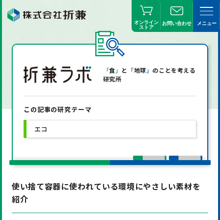
オンライン
お問い合わせ
メニュー
ストア
「
食
」
と
「
地球
」
のことを考える
研究所
この記事の研究テーマ
エコ
使い捨て容器に使われている環境にやさしい素材を
紹介