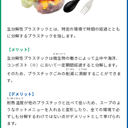
生分解性プラスチックとは、特定の環境で時間の経過ととも
に分解するプラスチックを指します。
【メリット】
びせいぶつ
生分解性プラスチックは
微生物
の働きによって土中や海洋、
コンポスト（※）において一定期間経過すると分解します。
さくげん
こうけん
そのため、プラスチックごみの
削減
に
貢献
することができま
す。
【デメリット】
たいねつ
おんど
耐熱
温度
が他のプラスチックと比べて低いため、スープのよ
うなホットメニューを入れると変形したり、全ての環境で必
ずしも分解するわけではない点がデメリットとして挙げられ
ます。