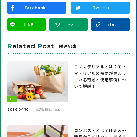
Facebook
Twitter
LINE
R
elated
P
ost
関連記事
モノマテリアルとは？モノ
マテリアルの需要が高まっ
ている背景と使用事例につ
いて解説！
エコ
#
基礎知識
#
エコ
2026.04.10
コンポストとは？仕組みや
種類からメリット・デメリ