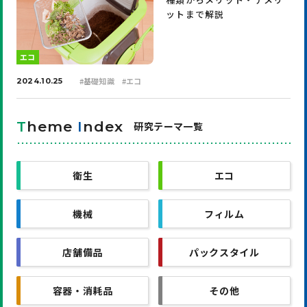
ットまで解説
エコ
#
基礎知識
#
エコ
2024.10.25
T
heme
I
ndex
研究テーマ一覧
衛生
エコ
機械
フィルム
店舗備品
パックスタイル
容器・消耗品
その他