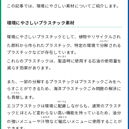
この記事では、環境にやさしい素材についてご紹介します。
環境にやさしいプラスチック素材
環境にやさしいプラスチックとして、植物やリサイクルされ
ぶんかい
た原料から作られたプラスチック、特定の環境で
分解
される
プラスチックなどが存在しています。
せいぞう
これらのプラスチックは、
製造
時に使用する石油の使用量を
減らす効果があります。
また、一部の分解するプラスチックはプラスチックごみをへ
らすことができるため、海洋プラスチックごみ問題の解決に
こうけん
も
貢献
します。
はいりょ
エコプラスチックは環境に
配慮
しながらも、通常のプラスチ
ックとほとんど変わらない高い機能を持っているため、油分
しるもの
はばひろ
の強いメニューや
汁物
など
幅広
いメニューに使用することが
できます。