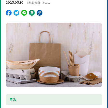
#
基礎知識
#
エコ
2023.03.10
目
次