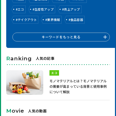
#
エコ
#
生産性アップ
#
売上アップ
#
テイクアウト
#
業界情報
#
食品容器
キーワードをもっと見る
R
anking
人気の記事
エコ
モノマテリアルとは？モノマテリアル
の需要が高まっている背景と使用事例
について解説
M
ovie
人気の動画