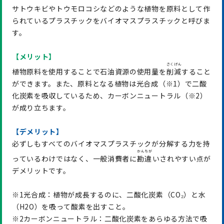
サトウキビやトウモロコシなどのような植物を原料として作
られているプラスチックをバイオマスプラスチックと呼びま
す。
【メリット】
さくげん
植物原料を使用することで石油資源の使用量を
削減
すること
ができます。また、原料となる植物は光合成（※1）で二酸
化炭素を吸収しているため、カーボンニュートラル（※2）
が成り立ちます。
【
デメリット】
必ずしもすべてのバイオマスプラスチックが分解する力を持
かんちが
っているわけではなく、一般消費者に
勘違
いされやすい点が
デメリットです。
※1光合成：植物が成長するのに、二酸化炭素（CO₂）と水
（H2O）を吸って酸素を出すこと。
※2カーボンニュートラル：二酸化炭素をあらゆる方法で吸