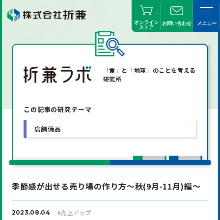
オンライン
お問い合わせ
メニュー
ストア
「
食
」
と
「
地球
」
のことを考える
研究所
この記事の研究テーマ
店舗備品
季節感が出せる売り場の作り方〜秋(9月-11月)編〜
#
売上アップ
2023.08.04