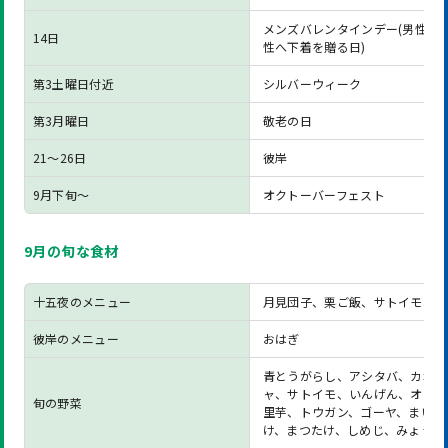
メンズバレンタインデー(男性が
14日
性へ下着を贈る日)
第3土曜日付近
シルバーウィーク
第3月曜日
敬老の日
21～26日
彼岸
9月下旬～
オクトーバーフェスト
9月の旬な食材
十五夜のメニュー
月見団子、栗ご飯、サトイモ、豆
彼岸のメニュー
おはぎ
青とうがらし、アシタバ、カボチ
ャ、サトイモ、いんげん、オクラ
旬の野菜
里芋、トウガン、ゴーヤ、まいた
け、まつたけ、しめじ、みょうが