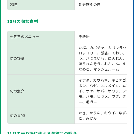
23日
勤労感謝の日
10月の旬な食材
七五三のメニュー
千歳飴
かぶ、カボチャ、カリフラワー、
ロッコリー、銀杏、くわい、ごぼ
旬の野菜
う、さつまいも、にんじん、大根
ほうれんそう、れんこん、えのき
なめこ、マッシュルーム
イナダ、カワハギ、キビナゴ、ス
ポン、ハゼ、スルメイカ、ムツ、
旬の魚介
イ、サケ、サバ、サワラ、シシャ
モ、ハモ、ヒラメ、フグ、タラバ
ニ、毛ガニ
かき、かりん、キウイ、ゆず、り
旬の果物
ご、みかん
11月の売り場に使える装飾品の紹介