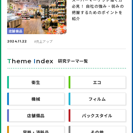
必見！ 自社の強み・弱みの
把握するためのポイントを
紹介
店舗備品
#
売上アップ
2024.11.22
T
heme
I
ndex
研究テーマ一覧
衛生
エコ
機械
フィルム
店舗備品
パックスタイル
容器・消耗品
その他