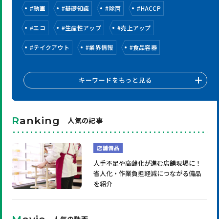
#
動画
#
基礎知識
#
除菌
#
HACCP
#
エコ
#
生産性アップ
#
売上アップ
#
テイクアウト
#
業界情報
#
食品容器
キーワードをもっと見る
R
anking
人気の記事
店舗備品
人手不足や高齢化が進む店舗現場に！
省人化・作業負担軽減につながる備品
を紹介