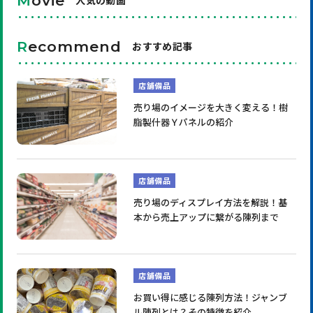
M
ovie
人気の動画
R
ecommend
おすすめ記事
店舗備品
売り場のイメージを大きく変える！樹
脂製什器Ｙパネルの紹介
店舗備品
売り場のディスプレイ方法を解説！基
本から売上アップに繋がる陳列まで
店舗備品
お買い得に感じる陳列方法！ジャンブ
ル陳列とは？その特徴を紹介