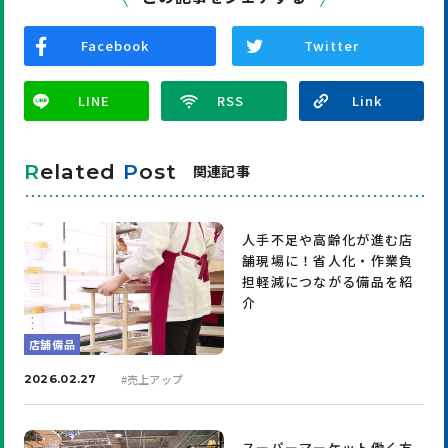
Facebook
Twitter
LINE
R
elated
P
ost
関連記事
人手不足や高齢化が進む店
舗現場に！省人化・作業負
担軽減につながる備品を紹
介
店舗備品
#
売上アップ
2026.02.27
スーパーマーケット働く方