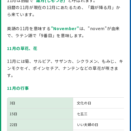
11月は旧暦で
”霜月(しもつき)”
と呼ばれます。
旧暦の11月が現在の12月にあたるため、「霜が降る月」か
ら来ています。
英語の11月を意味する
”November”
は、”novem”が由来
で、ラテン語で「9番目」を意味します。
11月の草花、花
11月には菊、サルビア、サザンカ、シクラメン、もみじ、キ
ンモクセイ、ポインセチア、ナンテンなどの草花が咲きま
す。
11月の行事
3日
文化の日
15日
七五三
22日
いい夫婦の日