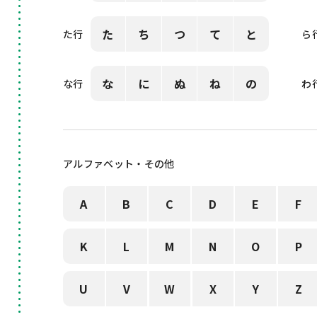
た
ち
つ
て
と
た行
ら
な
に
ぬ
ね
の
な行
わ
アルファベット・その他
A
B
C
D
E
F
K
L
M
N
O
P
U
V
W
X
Y
Z