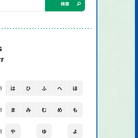
検索
s
す
は
ひ
ふ
へ
ほ
行
ま
み
む
め
も
行
や
ゆ
よ
行