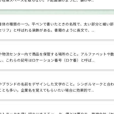
り在庫スペースを取らない。下記画像のように、袋の中...
書体の種類の一つ。平ペンで書いたときの名残で、太い部分と細い部
セリフ」と呼ばれる装飾がある。書籍のように長文で、...
や物流センター内で商品を保管する場所のこと。アルファベットや
し、これらの記号はロケーション番号（ロケ番）と呼ば...
やブランドの名前をデザインした文字のこと。シンボルマークと合
ことも多い。企業名を覚えてもらいたい場合に効果的で...