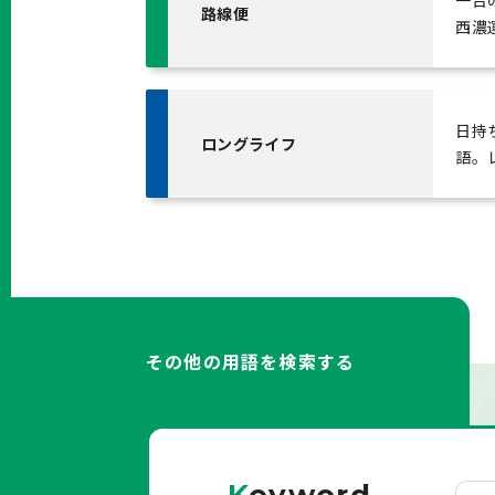
一台
路線便
西濃
日持
ロングライフ
語。
その他の用語を検索する