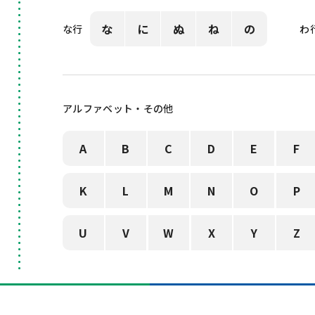
な
に
ぬ
ね
の
な行
わ
アルファベット・その他
A
B
C
D
E
F
K
L
M
N
O
P
U
V
W
X
Y
Z