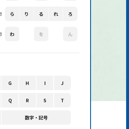
ら
り
る
れ
ろ
行
わ
を
ん
行
G
H
I
J
Q
R
S
T
数字・記号