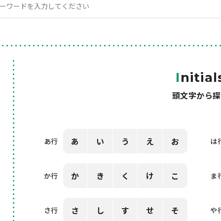
I
nitial
頭文字から探
あ
い
う
え
お
あ行
は
か
き
く
け
こ
か行
ま
さ
し
す
せ
そ
さ行
や