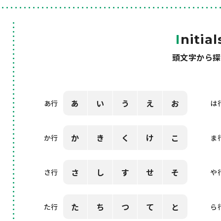
I
nitial
頭文字から探
あ
い
う
え
お
あ行
は
か
き
く
け
こ
か行
ま
さ
し
す
せ
そ
さ行
や
た
ち
つ
て
と
た行
ら