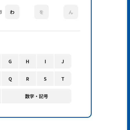
わ
を
ん
行
G
H
I
J
Q
R
S
T
数字・記号