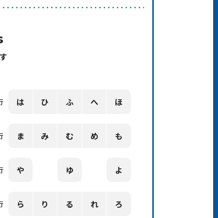
s
す
は
ひ
ふ
へ
ほ
行
ま
み
む
め
も
行
や
ゆ
よ
行
ら
り
る
れ
ろ
行