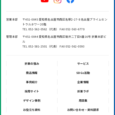
営業本部
〒451-0045 愛知県名古屋市西区名駅2-27-8 名古屋プライムセン
トラルタワー20階
TEL 052-562-0562（代表） FAX 052-563-6770
管理本部
〒451-0044 愛知県名古屋市西区菊井二丁目6番16号 折兼本部ビ
ル
TEL 052-581-2501（代表） FAX 052-562-0593
折兼の強み
サービス
商品情報
SDGs活動
事例紹介
企業情報
採用サイト
折兼ラボ
デザイン事例
用語集
お役立ち資料
お問い合わせ・資料請求