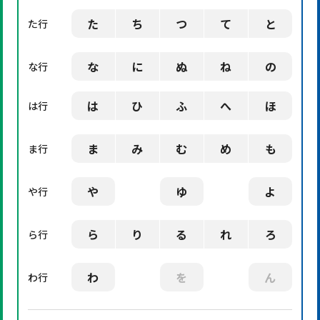
た
ち
つ
て
と
た行
な
に
ぬ
ね
の
な行
は
ひ
ふ
へ
ほ
は行
ま
み
む
め
も
ま行
や
ゆ
よ
や行
ら
り
る
れ
ろ
ら行
わ
を
ん
わ行