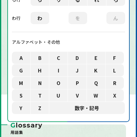
わ
を
ん
わ行
アルファベット・その他
A
B
C
D
E
F
G
H
I
J
K
L
M
N
O
P
Q
R
S
T
U
V
W
X
Y
Z
数字・記号
G
lossary
用語集