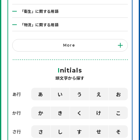
「衛生」に関する用語
「物流」に関する用語
「システム」に関する用語
More
「店舗備品」に関する用語
「機械」に関する用語
I
nitials
頭文字から探す
「環境」に関する用語
「業界用語」に関する用語
あ
い
う
え
お
あ行
「社会」に関する用語
か
き
く
け
こ
か行
「デザイン」に関する用語
さ
し
す
せ
そ
さ行