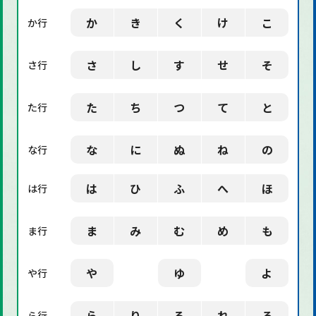
「社会」に関する用語
か
き
く
け
こ
か行
「デザイン」に関する用語
さ
し
す
せ
そ
さ行
た
ち
つ
て
と
た行
な
に
ぬ
ね
の
な行
は
ひ
ふ
へ
ほ
は行
ま
み
む
め
も
ま行
や
ゆ
よ
や行
ら
り
る
れ
ろ
ら行