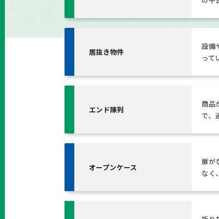
の平
設備
居抜き物件
って
商品
エンド陳列
で、
扉が
オープンケース
なく