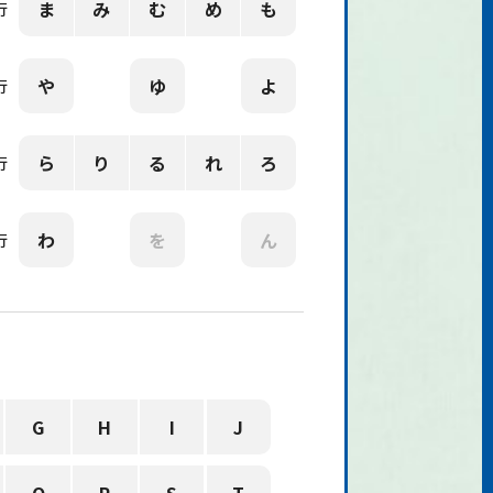
ま
み
む
め
も
行
や
ゆ
よ
行
ら
り
る
れ
ろ
行
わ
を
ん
行
G
H
I
J