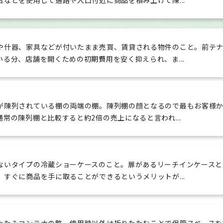
台などを使用して通路や入口付近に商品を積み上げて陳...
や什器、家具などが付いたまま売買、賃貸される物件のこと。前テ
いる分、店舗を開くための初期費用を安く抑えられ、ま...
が陳列されている棚の両端の棚。陳列棚の顔となるので最もお客様
通常の陳列棚と比較すると約2倍の売上になると言われ...
ないタイプの冷蔵ショーケースのこと。扉があるリーチインケースと
、すぐに商品を手に取ることができるというメリットが...