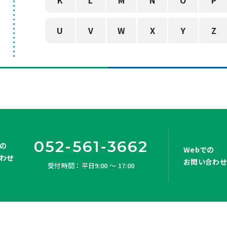
K
L
M
N
O
P
U
V
W
X
Y
Z
052-561-3662
の
Webでの
わせ
お問い合わ
受付時間：平日9:00 ～ 17:00