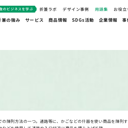
食のビジネスを学ぶ
折兼ラボ
デザイン事例
用語集
お役立
折兼の強み
サービス
商品情報
SDGs活動
企業情報
事
での陳列方法の一つ。通路等に、かごなどの什器を使い商品を陳列