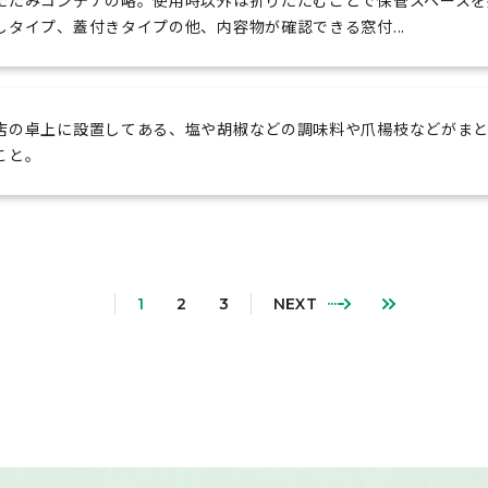
たたみコンテナの略。使用時以外は折りたたむことで保管スペースを
しタイプ、蓋付きタイプの他、内容物が確認できる窓付...
店の卓上に設置してある、塩や胡椒などの調味料や爪楊枝などがま
こと。
1
2
3
NEXT