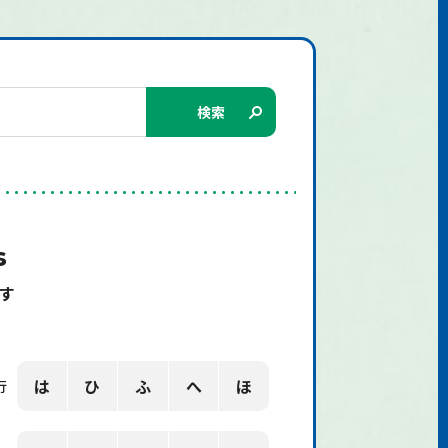
検索
s
す
は
ひ
ふ
へ
ほ
行