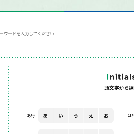
I
nitial
頭文字から探
あ
い
う
え
お
あ行
は