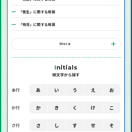
「衛生」に関する用語
「物流」に関する用語
「システム」に関する用語
More
「店舗備品」に関する用語
「機械」に関する用語
I
nitials
頭文字から探す
「環境」に関する用語
「業界用語」に関する用語
あ
い
う
え
お
あ行
「社会」に関する用語
か
き
く
け
こ
か行
「デザイン」に関する用語
さ
し
す
せ
そ
さ行