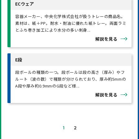
ECウェア
容器メーカー、中央化学株式会社が扱うトレーの商品名。
素材は、紙＋PP。耐水・耐油に優れた紙トレー。両面ラミ
とふち巻き加工により水分の多い刺身...
解説を見る
E段
段ボールの種類の一つ。段ボールは段の高さ（厚み）やフ
ルート（波の数）で種類が分けられており、厚み約5mmの
A段や厚み約0.9mmのG段など様...
解説を見る
1
2