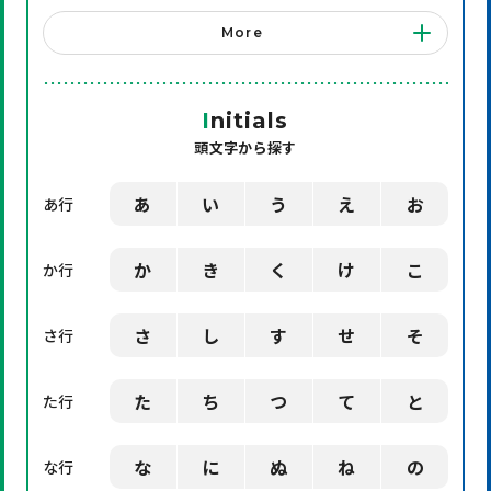
「システム」に関する用語
More
「店舗備品」に関する用語
「機械」に関する用語
I
nitials
頭文字から探す
「環境」に関する用語
「業界用語」に関する用語
あ
い
う
え
お
あ行
「社会」に関する用語
か
き
く
け
こ
か行
「デザイン」に関する用語
さ
し
す
せ
そ
さ行
た
ち
つ
て
と
た行
な
に
ぬ
ね
の
な行