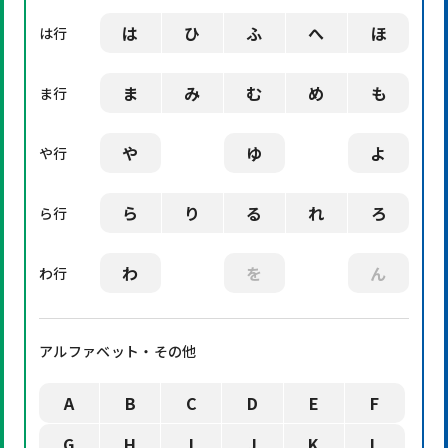
は
ひ
ふ
へ
ほ
は行
ま
み
む
め
も
ま行
や
ゆ
よ
や行
ら
り
る
れ
ろ
ら行
わ
を
ん
わ行
アルファベット・その他
A
B
C
D
E
F
G
H
I
J
K
L