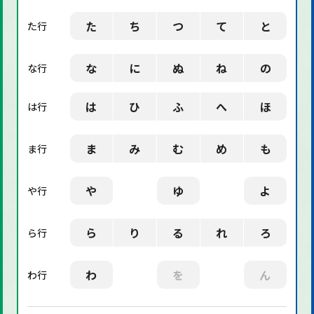
た
ち
つ
て
と
た行
な
に
ぬ
ね
の
な行
は
ひ
ふ
へ
ほ
は行
ま
み
む
め
も
ま行
や
ゆ
よ
や行
ら
り
る
れ
ろ
ら行
わ
を
ん
わ行