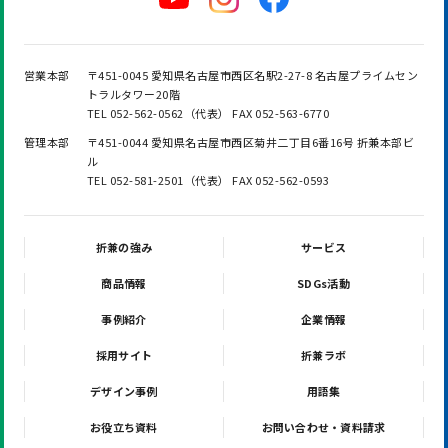
営業本部
〒451-0045 愛知県名古屋市西区名駅2-27-8 名古屋プライムセン
トラルタワー20階
TEL 052-562-0562（代表） FAX 052-563-6770
管理本部
〒451-0044 愛知県名古屋市西区菊井二丁目6番16号 折兼本部ビ
ル
TEL 052-581-2501（代表） FAX 052-562-0593
折兼の強み
サービス
商品情報
SDGs活動
事例紹介
企業情報
採用サイト
折兼ラボ
デザイン事例
用語集
お役立ち資料
お問い合わせ・資料請求