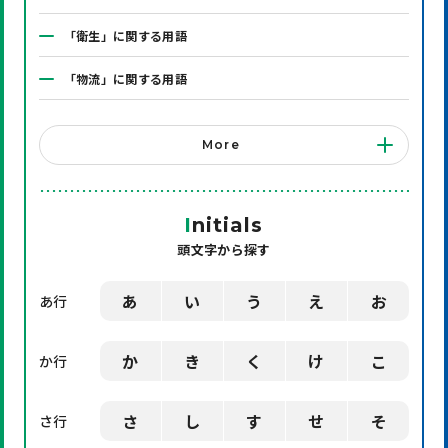
「衛生」に関する用語
「物流」に関する用語
「システム」に関する用語
More
「店舗備品」に関する用語
「機械」に関する用語
I
nitials
頭文字から探す
「環境」に関する用語
「業界用語」に関する用語
あ
い
う
え
お
あ行
「社会」に関する用語
か
き
く
け
こ
か行
「デザイン」に関する用語
さ
し
す
せ
そ
さ行