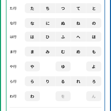
た
ち
つ
て
と
た行
な
に
ぬ
ね
の
な行
は
ひ
ふ
へ
ほ
は行
ま
み
む
め
も
ま行
や
ゆ
よ
や行
ら
り
る
れ
ろ
ら行
わ
を
ん
わ行