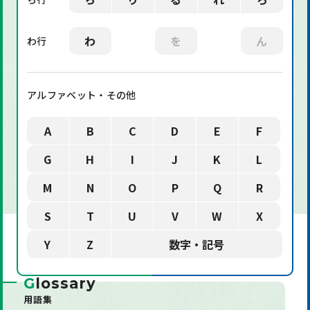
わ
を
ん
わ行
アルファベット・その他
A
B
C
D
E
F
G
H
I
J
K
L
M
N
O
P
Q
R
S
T
U
V
W
X
Y
Z
数字・記号
G
lossary
用語集