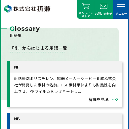
オンライン
お問い合わせ
メニュー
ストア
G
lossary
用語集
「N」からはじまる用語一覧
NF
耐熱発泡ポリスチレン。容器メーカーシーピー化成株式会
社が開発した素材の名前。PSP素材単体よりも耐熱性を向
上させ、PPフィルムをラミネートし...
解説を見る
NB