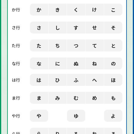
「社会」に関する用語
か
き
く
け
こ
か行
「デザイン」に関する用語
さ
し
す
せ
そ
さ行
た
ち
つ
て
と
た行
な
に
ぬ
ね
の
な行
は
ひ
ふ
へ
ほ
は行
ま
み
む
め
も
ま行
や
ゆ
よ
や行
ら
り
る
れ
ろ
ら行