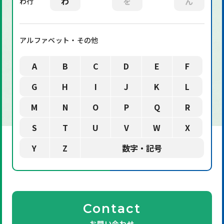
わ
を
ん
わ行
アルファベット・その他
A
B
C
D
E
F
G
H
I
J
K
L
M
N
O
P
Q
R
S
T
U
V
W
X
Y
Z
数字・記号
Contact
お問い合わせ