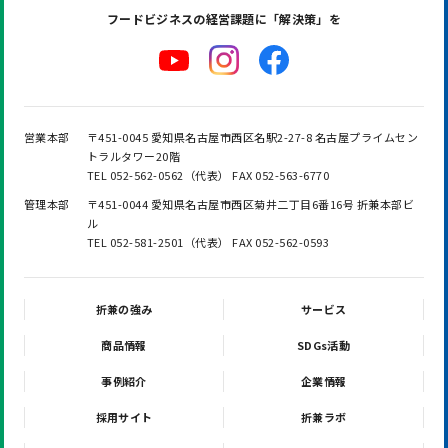
フードビジネスの
経営課題に「解決策」を
営業本部
〒451-0045 愛知県名古屋市西区名駅2-27-8 名古屋プライムセン
トラルタワー20階
TEL 052-562-0562（代表） FAX 052-563-6770
管理本部
〒451-0044 愛知県名古屋市西区菊井二丁目6番16号 折兼本部ビ
ル
TEL 052-581-2501（代表） FAX 052-562-0593
折兼の強み
サービス
商品情報
SDGs活動
事例紹介
企業情報
採用サイト
折兼ラボ