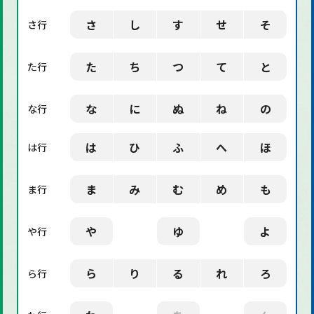
さ
し
す
せ
そ
さ行
た
ち
つ
て
と
た行
な
に
ぬ
ね
の
な行
は
ひ
ふ
へ
ほ
は行
ま
み
む
め
も
ま行
や
ゆ
よ
や行
ら
り
る
れ
ろ
ら行