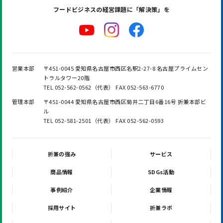
フードビジネスの
経営課題に「解決策」を
営業本部
〒451-0045 愛知県名古屋市西区名駅2-27-8 名古屋プライムセン
トラルタワー20階
TEL 052-562-0562（代表） FAX 052-563-6770
管理本部
〒451-0044 愛知県名古屋市西区菊井二丁目6番16号 折兼本部ビ
ル
TEL 052-581-2501（代表） FAX 052-562-0593
折兼の強み
サービス
商品情報
SDGs活動
事例紹介
企業情報
採用サイト
折兼ラボ