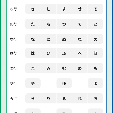
さ
し
す
せ
そ
さ行
た
ち
つ
て
と
た行
な
に
ぬ
ね
の
な行
は
ひ
ふ
へ
ほ
は行
ま
み
む
め
も
ま行
や
ゆ
よ
や行
ら
り
る
れ
ろ
ら行