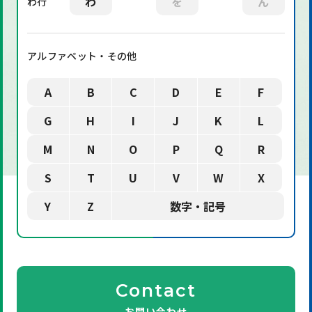
わ
を
ん
わ行
アルファベット・その他
A
B
C
D
E
F
G
H
I
J
K
L
M
N
O
P
Q
R
S
T
U
V
W
X
Y
Z
数字・記号
Contact
お問い合わせ