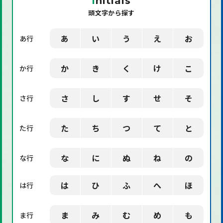
I
nitials
頭文字から探す
「環境」に関する用語
「業界用語」に関する用語
あ
い
う
え
お
あ行
「社会」に関する用語
か
き
く
け
こ
か行
「デザイン」に関する用語
さ
し
す
せ
そ
さ行
た
ち
つ
て
と
た行
な
に
ぬ
ね
の
な行
は
ひ
ふ
へ
ほ
は行
ま
み
む
め
も
ま行