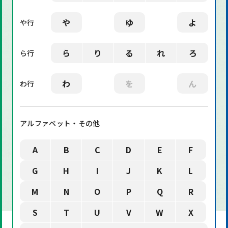
や
ゆ
よ
や行
ら
り
る
れ
ろ
ら行
わ
を
ん
わ行
アルファベット・その他
A
B
C
D
E
F
G
H
I
J
K
L
M
N
O
P
Q
R
S
T
U
V
W
X