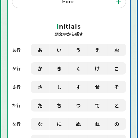
More
「店舗備品」に関する用語
「機械」に関する用語
I
nitials
頭文字から探す
「環境」に関する用語
「業界用語」に関する用語
あ
い
う
え
お
あ行
「社会」に関する用語
か
き
く
け
こ
か行
「デザイン」に関する用語
さ
し
す
せ
そ
さ行
た
ち
つ
て
と
た行
な
に
ぬ
ね
の
な行