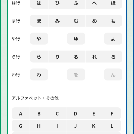
は
ひ
ふ
へ
ほ
は行
ま
み
む
め
も
ま行
や
ゆ
よ
や行
ら
り
る
れ
ろ
ら行
わ
を
ん
わ行
アルファベット・その他
A
B
C
D
E
F
G
H
I
J
K
L