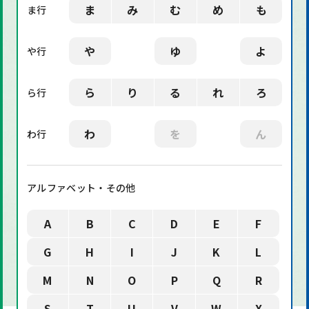
ま
み
む
め
も
ま行
や
ゆ
よ
や行
ら
り
る
れ
ろ
ら行
わ
を
ん
わ行
アルファベット・その他
A
B
C
D
E
F
G
H
I
J
K
L
M
N
O
P
Q
R
S
T
U
V
W
X