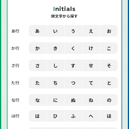
「機械」に関する用語
I
nitials
頭文字から探す
「環境」に関する用語
「業界用語」に関する用語
あ
い
う
え
お
あ行
「社会」に関する用語
か
き
く
け
こ
か行
「デザイン」に関する用語
さ
し
す
せ
そ
さ行
た
ち
つ
て
と
た行
な
に
ぬ
ね
の
な行
は
ひ
ふ
へ
ほ
は行