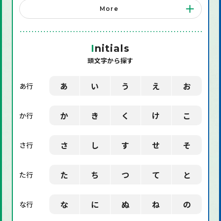
More
「店舗備品」に関する用語
「機械」に関する用語
I
nitials
頭文字から探す
「環境」に関する用語
「業界用語」に関する用語
あ
い
う
え
お
あ行
「社会」に関する用語
か
き
く
け
こ
か行
「デザイン」に関する用語
さ
し
す
せ
そ
さ行
た
ち
つ
て
と
た行
な
に
ぬ
ね
の
な行