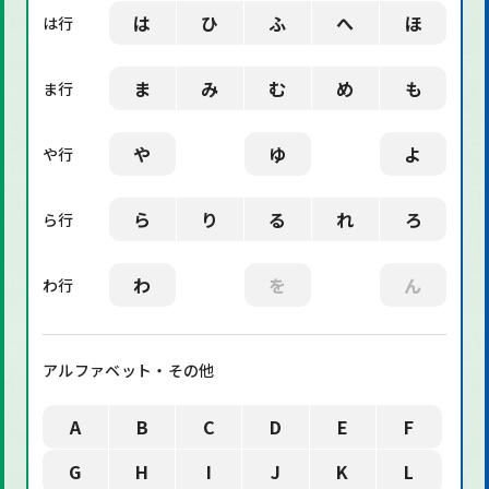
は
ひ
ふ
へ
ほ
は行
ま
み
む
め
も
ま行
や
ゆ
よ
や行
ら
り
る
れ
ろ
ら行
わ
を
ん
わ行
アルファベット・その他
A
B
C
D
E
F
G
H
I
J
K
L