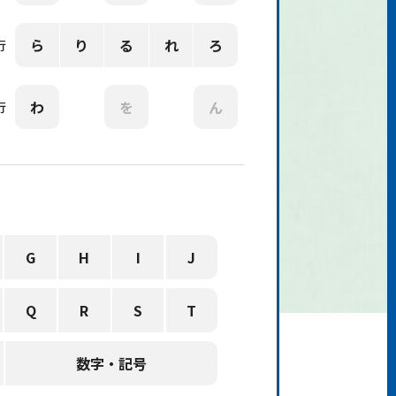
ら
り
る
れ
ろ
行
わ
を
ん
行
G
H
I
J
Q
R
S
T
数字・記号