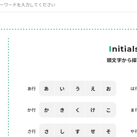
I
nitial
頭文字から探
あ
い
う
え
お
あ行
は
か
き
く
け
こ
か行
ま
さ
し
す
せ
そ
さ行
や