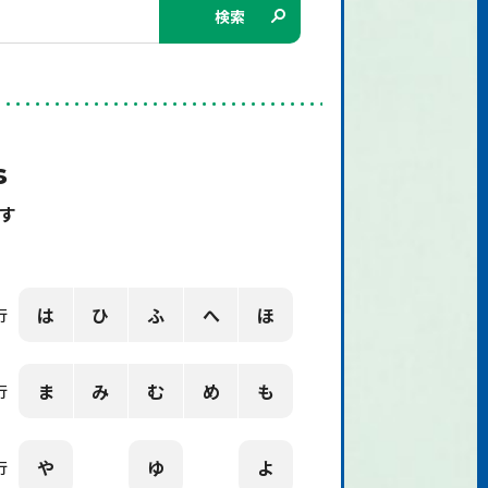
検索
s
す
は
ひ
ふ
へ
ほ
行
ま
み
む
め
も
行
や
ゆ
よ
行