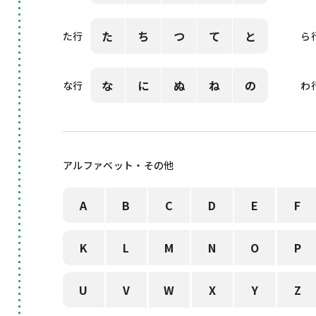
た
ち
つ
て
と
た行
ら
な
に
ぬ
ね
の
な行
わ
アルファベット・その他
A
B
C
D
E
F
K
L
M
N
O
P
U
V
W
X
Y
Z