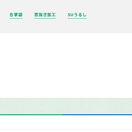
合掌袋
窓抜き加工
SUうるし