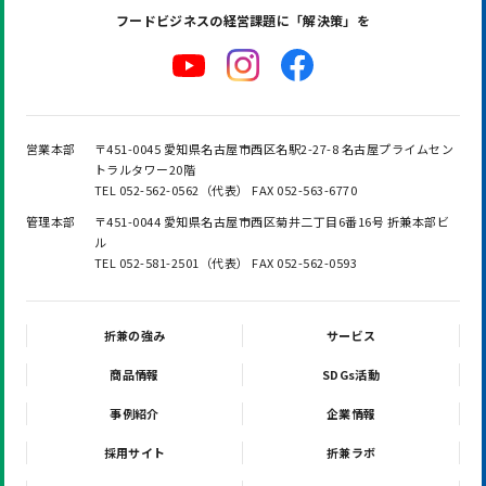
フードビジネスの
経営課題に「解決策」を
営業本部
〒451-0045 愛知県名古屋市西区名駅2-27-8 名古屋プライムセン
トラルタワー20階
TEL 052-562-0562（代表） FAX 052-563-6770
管理本部
〒451-0044 愛知県名古屋市西区菊井二丁目6番16号 折兼本部ビ
ル
TEL 052-581-2501（代表） FAX 052-562-0593
折兼の強み
サービス
商品情報
SDGs活動
事例紹介
企業情報
採用サイト
折兼ラボ