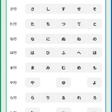
さ
し
す
せ
そ
さ行
た
ち
つ
て
と
た行
な
に
ぬ
ね
の
な行
は
ひ
ふ
へ
ほ
は行
ま
み
む
め
も
ま行
や
ゆ
よ
や行
ら
り
る
れ
ろ
ら行