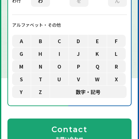
わ
を
ん
わ行
アルファベット・その他
A
B
C
D
E
F
G
H
I
J
K
L
M
N
O
P
Q
R
S
T
U
V
W
X
Y
Z
数字・記号
Contact
お問い合わせ