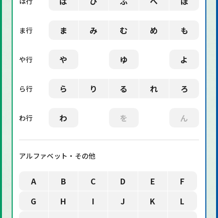
は
ひ
ふ
へ
ほ
は行
ま
み
む
め
も
ま行
や
ゆ
よ
や行
ら
り
る
れ
ろ
ら行
わ
を
ん
わ行
アルファベット・その他
A
B
C
D
E
F
G
H
I
J
K
L