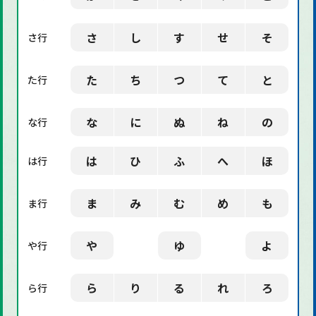
「デザイン」に関する用語
さ
し
す
せ
そ
さ行
た
ち
つ
て
と
た行
な
に
ぬ
ね
の
な行
は
ひ
ふ
へ
ほ
は行
ま
み
む
め
も
ま行
や
ゆ
よ
や行
ら
り
る
れ
ろ
ら行