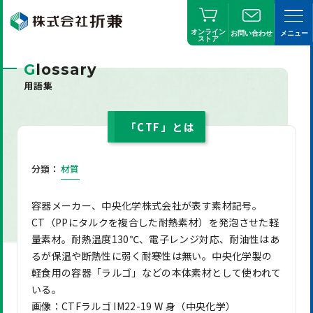
オンライン
お問い合わせ
メニュー
ストア
G
lossary
用語集
「CTF」とは
分類：
材質
容器メーカー、中央化学株式会社が表す素材記号。
CT（PPにタルクを複合した耐熱素材）を発泡させた軽
量素材。耐熱温度130℃、電子レンジ対応、耐油性はあ
るが保温や断熱性に弱く耐寒性は無い。中央化学製の
軽食用の容器「ラルゴ」などの本体素材として使われて
いる。
画像：CTFラルゴ IM22-19 W 身（中央化学）