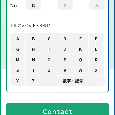
わ
を
ん
わ行
アルファベット・その他
A
B
C
D
E
F
G
H
I
J
K
L
M
N
O
P
Q
R
S
T
U
V
W
X
Y
Z
数字・記号
Contact