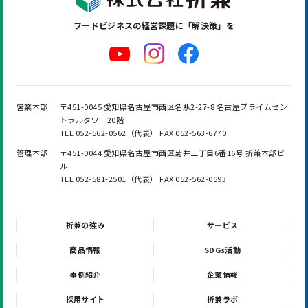
フードビジネスの
経営課題に「解決策」を
営業本部
〒451-0045 愛知県名古屋市西区名駅2-27-8 名古屋プライムセン
トラルタワー20階
TEL 052-562-0562（代表） FAX 052-563-6770
管理本部
〒451-0044 愛知県名古屋市西区菊井二丁目6番16号 折兼本部ビ
ル
TEL 052-581-2501（代表） FAX 052-562-0593
折兼の強み
サービス
商品情報
SDGs活動
事例紹介
企業情報
採用サイト
折兼ラボ