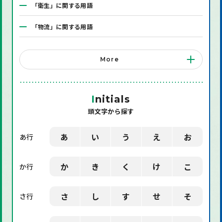
「衛生」に関する用語
「物流」に関する用語
「システム」に関する用語
More
「店舗備品」に関する用語
「機械」に関する用語
I
nitials
頭文字から探す
「環境」に関する用語
「業界用語」に関する用語
あ
い
う
え
お
あ行
「社会」に関する用語
か
き
く
け
こ
か行
「デザイン」に関する用語
さ
し
す
せ
そ
さ行