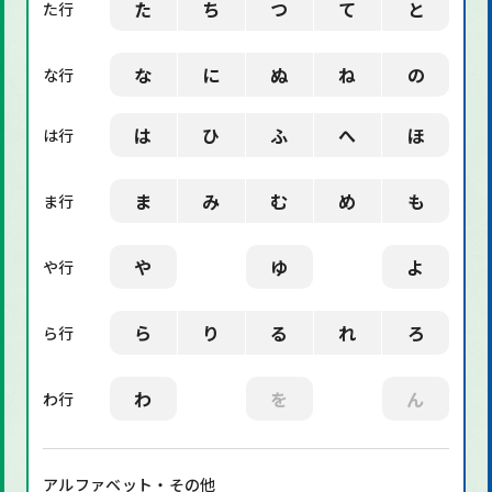
た
ち
つ
て
と
た行
な
に
ぬ
ね
の
な行
は
ひ
ふ
へ
ほ
は行
ま
み
む
め
も
ま行
や
ゆ
よ
や行
ら
り
る
れ
ろ
ら行
わ
を
ん
わ行
アルファベット・その他