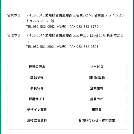
営業本部
〒451-0045 愛知県名古屋市西区名駅2-27-8 名古屋プライムセン
トラルタワー20階
TEL 052-562-0562（代表） FAX 052-563-6770
管理本部
〒451-0044 愛知県名古屋市西区菊井二丁目6番16号 折兼本部ビ
ル
TEL 052-581-2501（代表） FAX 052-562-0593
折兼の強み
サービス
商品情報
SDGs活動
事例紹介
企業情報
採用サイト
折兼ラボ
デザイン事例
用語集
お役立ち資料
お問い合わせ・資料請求