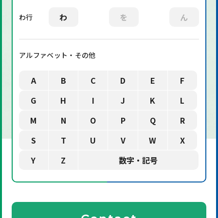
わ
を
ん
わ行
アルファベット・その他
A
B
C
D
E
F
G
H
I
J
K
L
M
N
O
P
Q
R
S
T
U
V
W
X
Y
Z
数字・記号