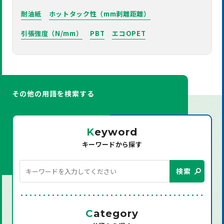
耐油紙
ホットタック性（mm剥離距離）
引張強度（N/mm）
PBT
エコOPET
その他の用語を検索する
K
eyword
キーワードから探す
検索
C
ategory