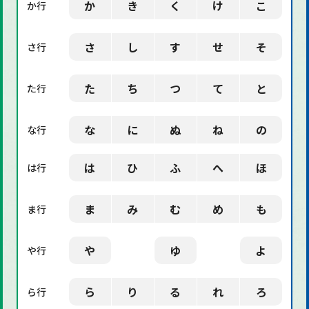
か
き
く
け
こ
か行
「デザイン」に関する用語
さ
し
す
せ
そ
さ行
た
ち
つ
て
と
た行
な
に
ぬ
ね
の
な行
は
ひ
ふ
へ
ほ
は行
ま
み
む
め
も
ま行
や
ゆ
よ
や行
ら
り
る
れ
ろ
ら行