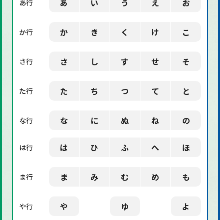
あ
い
う
え
お
あ行
「社会」に関する用語
か
き
く
け
こ
か行
「デザイン」に関する用語
さ
し
す
せ
そ
さ行
た
ち
つ
て
と
た行
な
に
ぬ
ね
の
な行
は
ひ
ふ
へ
ほ
は行
ま
み
む
め
も
ま行
や
ゆ
よ
や行