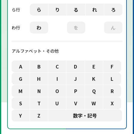
ら
り
る
れ
ろ
ら行
わ
を
ん
わ行
アルファベット・その他
A
B
C
D
E
F
G
H
I
J
K
L
M
N
O
P
Q
R
S
T
U
V
W
X
Y
Z
数字・記号