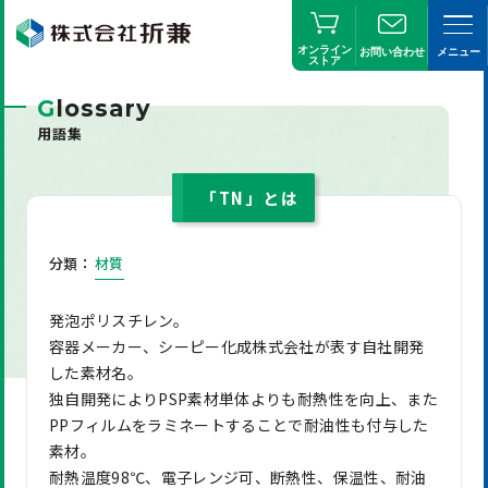
オンライン
お問い合わせ
メニュー
ストア
G
lossary
用語集
「TN」とは
分類：
材質
発泡ポリスチレン。
容器メーカー、シーピー化成株式会社が表す自社開発
した素材名。
独自開発によりPSP素材単体よりも耐熱性を向上、また
PPフィルムをラミネートすることで耐油性も付与した
素材。
耐熱温度98℃、電子レンジ可、断熱性、保温性、耐油