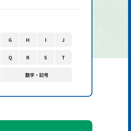
G
H
I
J
Q
R
S
T
数字・記号