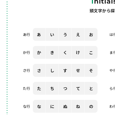
I
nitial
頭文字から探
あ
い
う
え
お
あ行
は
か
き
く
け
こ
か行
ま
さ
し
す
せ
そ
さ行
や
た
ち
つ
て
と
た行
ら
な
に
ぬ
ね
の
な行
わ