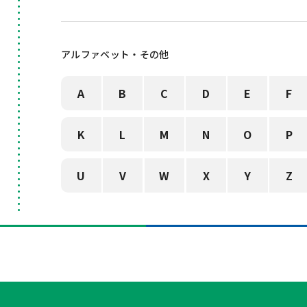
アルファベット・その他
A
B
C
D
E
F
K
L
M
N
O
P
U
V
W
X
Y
Z