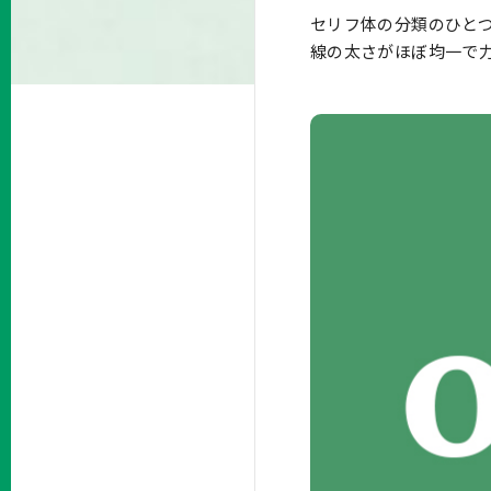
セリフ体の分類のひと
線の太さがほぼ均一で