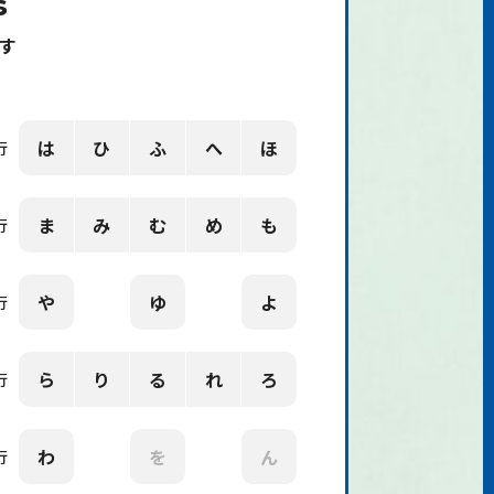
s
す
は
ひ
ふ
へ
ほ
行
ま
み
む
め
も
行
や
ゆ
よ
行
ら
り
る
れ
ろ
行
わ
を
ん
行