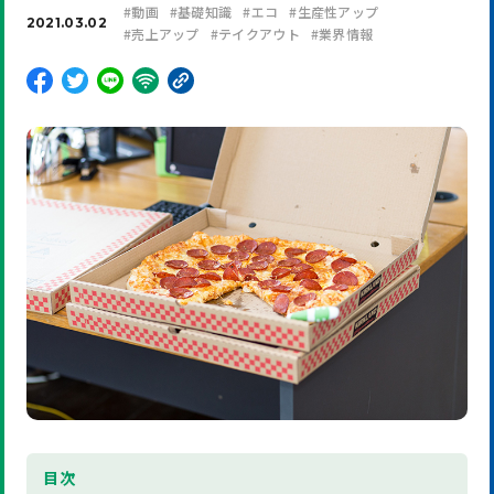
#
動画
#
基礎知識
#
エコ
#
生産性アップ
2021.03.02
#
売上アップ
#
テイクアウト
#
業界情報
目
次