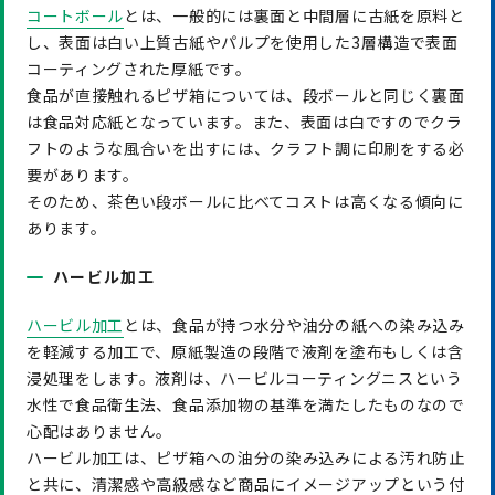
コートボール
とは、一般的には裏面と中間層に古紙を原料と
し、表面は白い上質古紙やパルプを使用した3層構造で表面
コーティングされた厚紙です。
食品が直接触れるピザ箱については、段ボールと同じく裏面
は食品対応紙となっています。また、表面は白ですのでクラ
フトのような風合いを出すには、クラフト調に印刷をする必
要があります。
そのため、茶色い段ボールに比べてコストは高くなる傾向に
あります。
ハービル加工
ハービル加工
とは、食品が持つ水分や油分の紙への染み込み
を軽減する加工で、原紙製造の段階で液剤を塗布もしくは含
浸処理をします。液剤は、ハービルコーティングニスという
水性で食品衛生法、食品添加物の基準を満たしたものなので
心配はありません。
ハービル加工は、ピザ箱への油分の染み込みによる汚れ防止
と共に、清潔感や高級感など商品にイメージアップという付