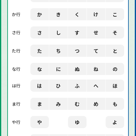
「社会」に関する用語
か
き
く
け
こ
か行
「デザイン」に関する用語
さ
し
す
せ
そ
さ行
た
ち
つ
て
と
た行
な
に
ぬ
ね
の
な行
は
ひ
ふ
へ
ほ
は行
ま
み
む
め
も
ま行
や
ゆ
よ
や行