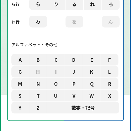
ら
り
る
れ
ろ
ら行
わ
を
ん
わ行
アルファベット・その他
A
B
C
D
E
F
G
H
I
J
K
L
M
N
O
P
Q
R
S
T
U
V
W
X
Y
Z
数字・記号